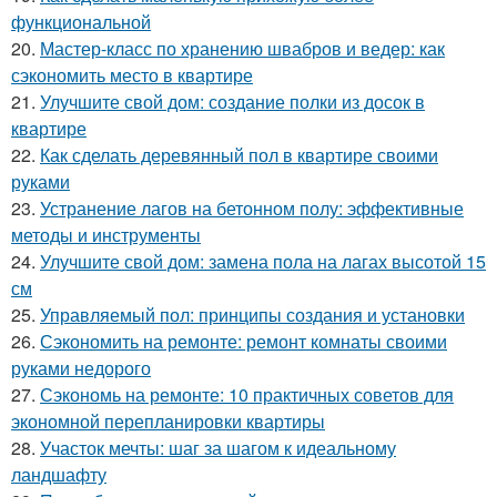
функциональной
20.
Мастер-класс по хранению швабров и ведер: как
сэкономить место в квартире
21.
Улучшите свой дом: создание полки из досок в
квартире
22.
Как сделать деревянный пол в квартире своими
руками
23.
Устранение лагов на бетонном полу: эффективные
методы и инструменты
24.
Улучшите свой дом: замена пола на лагах высотой 15
см
25.
Управляемый пол: принципы создания и установки
26.
Сэкономить на ремонте: ремонт комнаты своими
руками недорого
27.
Сэкономь на ремонте: 10 практичных советов для
экономной перепланировки квартиры
28.
Участок мечты: шаг за шагом к идеальному
ландшафту