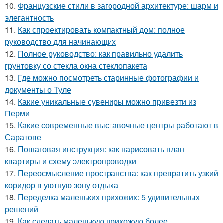
10.
Французские стили в загородной архитектуре: шарм и
элегантность
11.
Как спроектировать компактный дом: полное
руководство для начинающих
12.
Полное руководство: как правильно удалить
грунтовку со стекла окна стеклопакета
13.
Где можно посмотреть старинные фотографии и
документы о Туле
14.
Какие уникальные сувениры можно привезти из
Перми
15.
Какие современные выставочные центры работают в
Саратове
16.
Пошаговая инструкция: как нарисовать план
квартиры и схему электропроводки
17.
Переосмысление пространства: как превратить узкий
коридор в уютную зону отдыха
18.
Переделка маленьких прихожих: 5 удивительных
решений
19.
Как сделать маленькую прихожую более