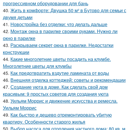
прогрессивном оборудовании для бань
40.
Жить в комфорте: Двушка 50 м² в Бутово для семьи с
двумя детьми
41.
Новостройка без отделки: что делать дальше
42.
Монтаж окна в парилке своими руками. Нужно ли
окно в парилке
43.
Раскрываем секрет окна в парилке. Недостатки
конструкции
44.
Какие многолетние цветы посадить на клумбе.
Многолетние цветы для клумбы
45.
Как предотвратить вздутие ламината от воды
46.
Внешняя отделка коттеджей: советы и рекомендации
47.
Создание уюта в доме. Как сделать свой дом
красивым: 9 простых советов для создания уюта
48.
Уильям Моррис и движение искусства и ремесла.
Уильям Моррис
49.
Как быстро и дешево отремонтировать убитую
квартиру. Особенности старого жилья
50.
Выбор насоса для отопления частного дома: 80 кв. м