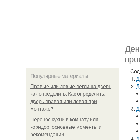
Ден
про
Сод
Популярные материалы
Д
Д
Правые или левые петли на дверь,
как определить. Как определить:
дверь правая или левая при
Д
монтаже?
Перенос кухни в комнату или
коридор: основные моменты и
рекомендации
Д