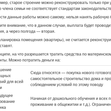
мер, старое строение можно реконструировать только при 
о члена семьи не соответствует стандартам законодательст
сти данные работы можно самому, нельзя нанять рабочую 
ите внимание, что в данном случае, выплата будет провод
ия, а через полгода — вторая.
ланировка помещения (квартиры), не считается реконстру
ставят.
нципе, на что разрешается тратить средства по материнско
нты. Можно потратить деньги на:
шение
Сюда относятся — покупка нового готового ж
ищных
самостоятельное строительство дома и пр
вий для всей
соблюдением условий по этому поводу
и
удущее
Начиная от дошкольного обучения и всех п
зование
проживание в общежитии и т.д.). Ограниче
нка