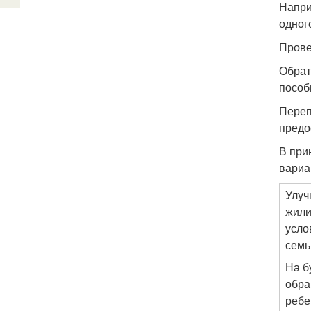
Напри
одног
Прове
Обрат
пособ
Переп
предо
В при
вариа
Улуч
жил
усло
семь
На б
обра
ребе