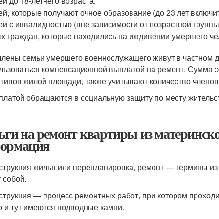
ей до 18-летнего возраста;
ей, которые получают очное образование (до 23 лет включит
ей с инвалидностью (вне зависимости от возрастной группы
х граждан, которые находились на иждивении умершего че
члены семьи умершего военнослужащего живут в частном до
льзоваться компенсационной выплатой на ремонт. Сумма э
тивов жилой площади, также учитывают количество членов
платой обращаются в социальную защиту по месту жительс
ьги на ремонт квартиры из материнск
ормация
струкция жилья или перепланировка, ремонт — термины из 
 собой.
струкция — процесс ремонтных работ, при котором проходит
о и тут имеются подводные камни.