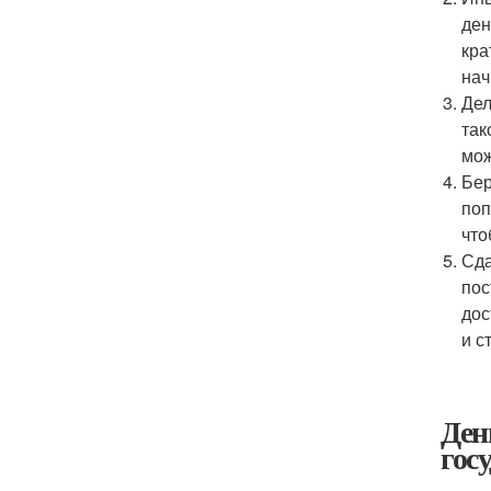
ден
кра
нач
Дел
так
мож
Бер
поп
что
Сда
пос
дос
и с
Ден
гос