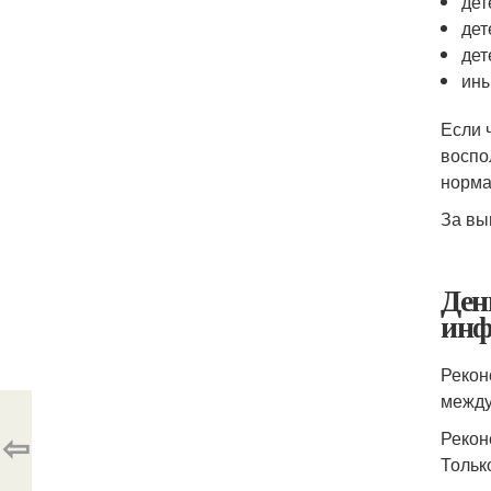
дет
дет
дет
ины
Если 
воспо
норма
За вы
Ден
инф
Рекон
между
⇦
Рекон
Тольк