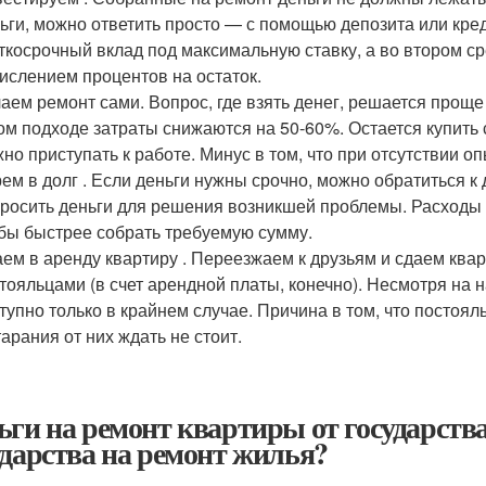
ьги, можно ответить просто — с помощью депозита или кре
ткосрочный вклад под максимальную ставку, а во втором с
ислением процентов на остаток.
аем ремонт сами. Вопрос, где взять денег, решается прощ
ом подходе затраты снижаются на 50-60%. Остается купить
но приступать к работе. Минус в том, что при отсутствии оп
ем в долг . Если деньги нужны срочно, можно обратиться к 
росить деньги для решения возникшей проблемы. Расходы н
бы быстрее собрать требуемую сумму.
ем в аренду квартиру . Переезжаем к друзьям и сдаем ква
тояльцами (в счет арендной платы, конечно). Несмотря на 
тупно только в крайнем случае. Причина в том, что посто
тарания от них ждать не стоит.
ьги на ремонт квартиры от государства
ударства на ремонт жилья?