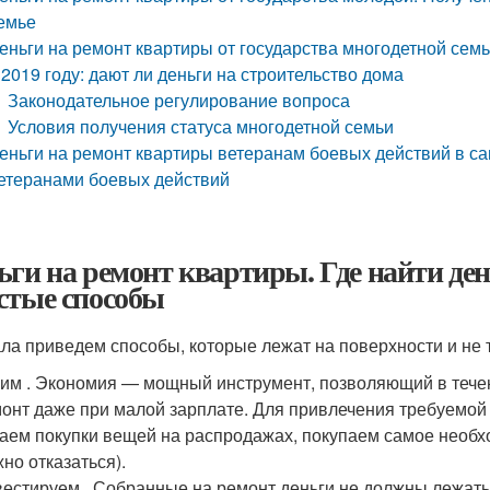
емье
еньги на ремонт квартиры от государства многодетной сем
 2019 году: дают ли деньги на строительство дома
Законодательное регулирование вопроса
Условия получения статуса многодетной семьи
еньги на ремонт квартиры ветеранам боевых действий в с
етеранами боевых действий
ьги на ремонт квартиры. Где найти де
стые способы
ла приведем способы, которые лежат на поверхности и не 
им . Экономия — мощный инструмент, позволяющий в течен
онт даже при малой зарплате. Для привлечения требуемой
аем покупки вещей на распродажах, покупаем самое необхо
но отказаться).
естируем . Собранные на ремонт деньги не должны лежать