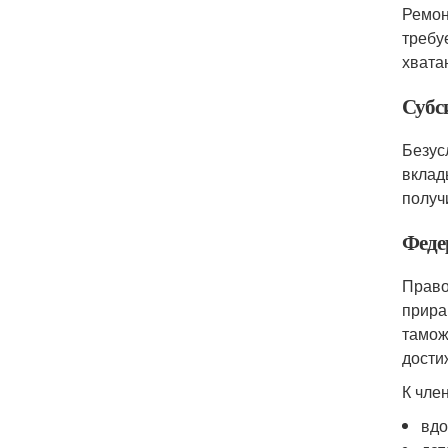
Ремон
требу
хвата
Субс
Безус
вклад
получ
Феде
Право
прира
тамож
дости
К чле
вдо