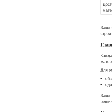
Дост
мате
Закон
строи
Глав
Кажда
матер
Для э
обз
одо
Закон
решил