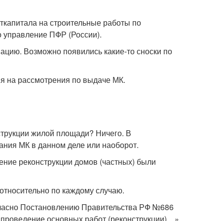
аткапитала на строительные работы по
о управление ПФР (России).
ацию. Возможно появились какие-то сноски по
ия на рассмотрения по выдаче МК.
струкции жилой площади? Ничего. В
ания МК в данном деле или наоборот.
дение реконструкции домов (частных) были
е относительно по каждому случаю.
гласно Постановлению Правительства РФ №686
проведение основных работ (реконструкции)…»