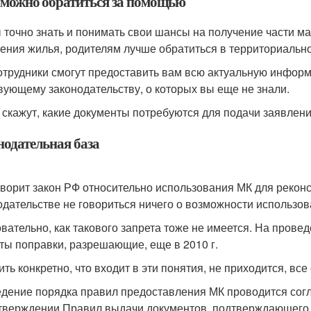
 можно обратиться за помощью
 точно знать и понимать свои шансы на получение части м
ения жилья, родителям лучше обратиться в территориальн
отрудники смогут предоставить вам всю актуальную информ
вующему законодательству, о которых вы еще не знали.
 скажут, какие документы потребуются для подачи заявлен
нодательная база
оворит закон РФ относительно использования МК для рекон
одательстве не говориться ничего о возможности использов
вательно, как такового запрета тоже не имеется. На прове
ты поправки, разрешающие, еще в 2010 г.
ить конкретно, что входит в эти понятия, не приходится, вс
дение порядка правил предоставления МК проводится со
тверждении Правил выдачи документов, подтверждающего 