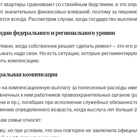
т квартиры сравнивают со стихийным бедствием, и это опр
ет значительных финансовых вливаний, поэтому за лишнюю
ются всегда. Рассмотрим случаи, когда государство выплачи
идии федерального и регионального уровня
ловно, когда собственник решает сделать ремонт – это его 
ывать надо свои. Но есть ситуации, которые регламентирую
ить компенсацию.
ральная компенсация
 на компенсационную выплату за понесенные расходы им
вненных к ним работников правоохранительных органов (р
ни и пр.), погибших при исполнении служебных обязанносте
жению определенного возраста, когда выслуга лет больше 2
нам семьи относят:
ву, но при условии, что она повторно не заключила официа