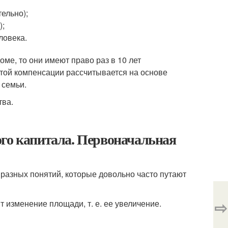
ельно);
);
ловека.
ме, то они имеют право раз в 10 лет
той компенсации рассчитывается на основе
 семьи.
тва.
ого капитала. Первоначальная
разных понятий, которые довольно часто путают
⇨
 изменение площади, т. е. ее увеличение.