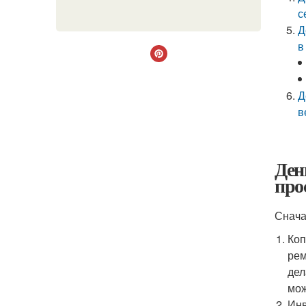
с
Д
в
Д
в
Ден
про
Снача
Коп
рем
дел
мож
Инв