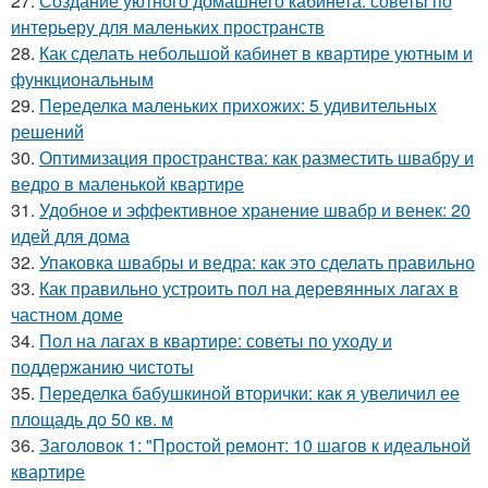
27.
Создание уютного домашнего кабинета: советы по
интерьеру для маленьких пространств
28.
Как сделать небольшой кабинет в квартире уютным и
функциональным
29.
Переделка маленьких прихожих: 5 удивительных
решений
30.
Оптимизация пространства: как разместить швабру и
ведро в маленькой квартире
31.
Удобное и эффективное хранение швабр и венек: 20
идей для дома
32.
Упаковка швабры и ведра: как это сделать правильно
33.
Как правильно устроить пол на деревянных лагах в
частном доме
34.
Пол на лагах в квартире: советы по уходу и
поддержанию чистоты
35.
Переделка бабушкиной вторички: как я увеличил ее
площадь до 50 кв. м
36.
Заголовок 1: "Простой ремонт: 10 шагов к идеальной
квартире