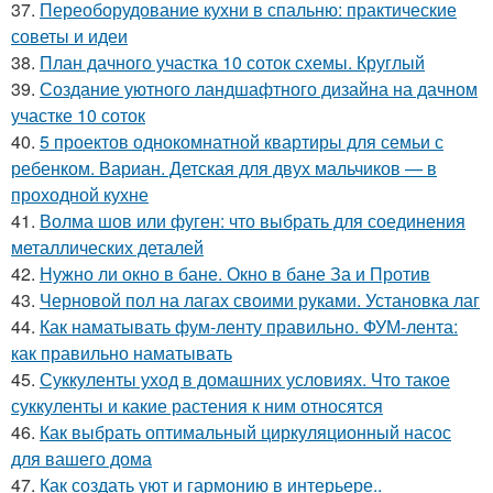
37.
Переоборудование кухни в спальню: практические
советы и идеи
38.
План дачного участка 10 соток схемы. Круглый
39.
Создание уютного ландшафтного дизайна на дачном
участке 10 соток
40.
5 проектов однокомнатной квартиры для семьи с
ребенком. Вариан. Детская для двух мальчиков — в
проходной кухне
41.
Волма шов или фуген: что выбрать для соединения
металлических деталей
42.
Нужно ли окно в бане. Окно в бане За и Против
43.
Черновой пол на лагах своими руками. Установка лаг
44.
Как наматывать фум-ленту правильно. ФУМ-лента:
как правильно наматывать
45.
Суккуленты уход в домашних условиях. Что такое
суккуленты и какие растения к ним относятся
46.
Как выбрать оптимальный циркуляционный насос
для вашего дома
47.
Как создать уют и гармонию в интерьере..