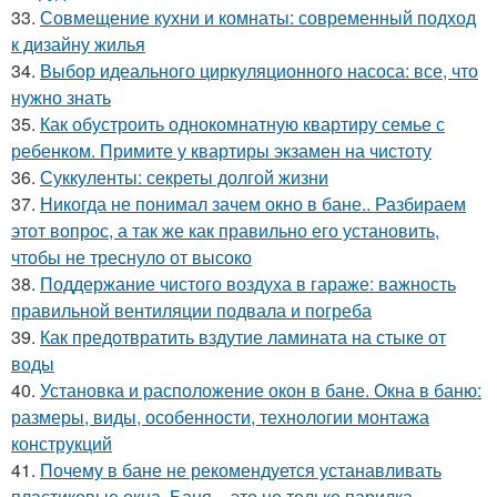
33.
Совмещение кухни и комнаты: современный подход
к дизайну жилья
34.
Выбор идеального циркуляционного насоса: все, что
нужно знать
35.
Как обустроить однокомнатную квартиру семье с
ребенком. Примите у квартиры экзамен на чистоту
36.
Суккуленты: секреты долгой жизни
37.
Никогда не понимал зачем окно в бане.. Разбираем
этот вопрос, а так же как правильно его установить,
чтобы не треснуло от высоко
38.
Поддержание чистого воздуха в гараже: важность
правильной вентиляции подвала и погреба
39.
Как предотвратить вздутие ламината на стыке от
воды
40.
Установка и расположение окон в бане. Окна в баню:
размеры, виды, особенности, технологии монтажа
конструкций
41.
Почему в бане не рекомендуется устанавливать
пластиковые окна. Баня – это не только парилка