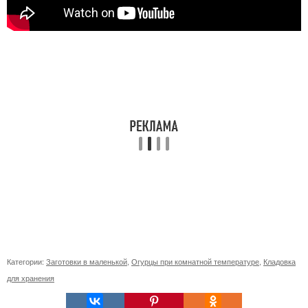
Категории:
Заготовки в маленькой
,
Огурцы при комнатной температуре
,
Кладовка
для хранения