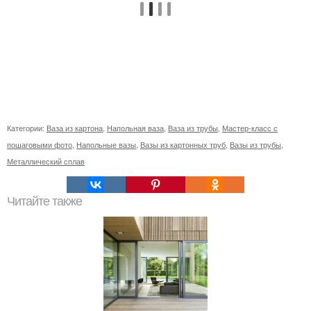
Категории:
Ваза из картона
,
Напольная ваза
,
Ваза из трубы
,
Мастер-класс с
пошаговыми фото
,
Напольные вазы
,
Вазы из картонных труб
,
Вазы из трубы
,
Металлический сплав
Читайте также