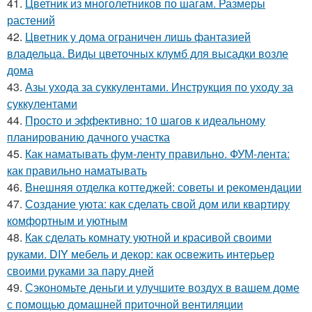
41.
Цветник из многолетников по шагам. Размеры
растений
42.
Цветник у дома ограничен лишь фантазией
владельца. Виды цветочных клумб для высадки возле
дома
43.
Азы ухода за суккулентами. Инструкция по уходу за
суккулентами
44.
Просто и эффективно: 10 шагов к идеальному
планированию дачного участка
45.
Как наматывать фум-ленту правильно. ФУМ-лента:
как правильно наматывать
46.
Внешняя отделка коттеджей: советы и рекомендации
47.
Создание уюта: как сделать свой дом или квартиру
комфортным и уютным
48.
Как сделать комнату уютной и красивой своими
руками. DIY мебель и декор: как освежить интерьер
своими руками за пару дней
49.
Сэкономьте деньги и улучшите воздух в вашем доме
с помощью домашней приточной вентиляции