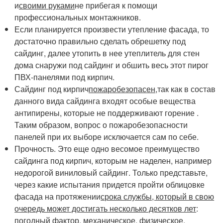
и
своими руками
не прибегая к помощи
профессиональных монтажников.
Если планируется произвести утепление фасада, то
достаточно правильно сделать обрешетку под
сайдинг, далее утопить в нее утеплитель для стен
дома снаружи под сайдинг и обшить весь этот пирог
ПВХ-панелями под кирпич.
Сайдинг под кирпич
пожаробезопасен,
так как в состав
данного вида сайдинга входят особые вещества
антипирены, которые не поддерживают горение .
Таким образом, вопрос о пожаробезопасности
панелей при их выборе исключается сам по себе.
Прочность. Это еще одно весомое преимущество
сайдинга под кирпич, которым не наделен, например
недорогой виниловый сайдинг. Только представьте,
через какие испытания придется пройти облицовке
фасада на протяжении
срока службы, который в свою
очередь может достигать несколько десятков лет
:
погодный фактор, механическое, физическое,