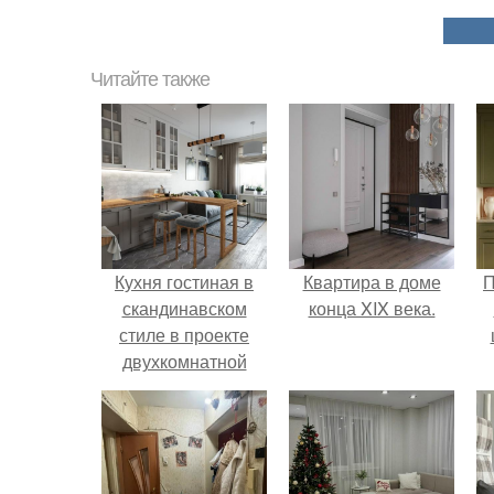
Читайте также
Кухня гостиная в
Квартира в доме
П
скандинавском
конца XIX века.
стиле в проекте
двухкомнатной
квартиры