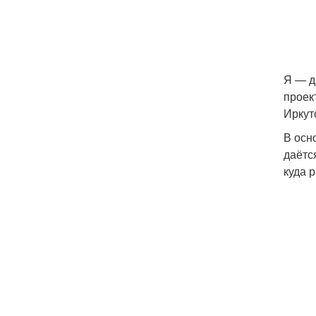
Я — д
проек
Иркут
В осн
даётс
куда 