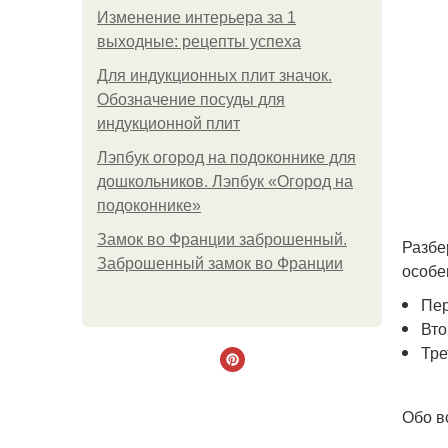
Изменение интерьера за 1
выходные: рецепты успеха
Для индукционных плит значок.
Обозначение посуды для
индукционной плит
Лэпбук огород на подоконнике для
дошкольников. Лэпбук «Огород на
подоконнике»
Замок во Франции заброшенный.
Разбе
Заброшенный замок во Франции
особе
Пер
Вто
Тре
Обо в