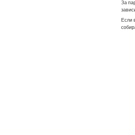
За па
завис
Если 
собир