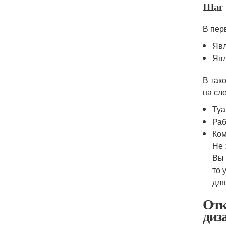
Шаг 
В пер
Явл
Явл
В так
на сл
Туа
Раб
Ком
Не 
Вы 
то 
для
Отк
диз