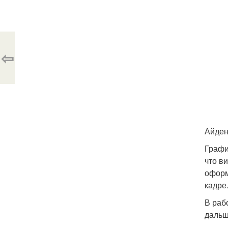
⇦
Айден
Графи
что в
оформ
кадре
В раб
дальш