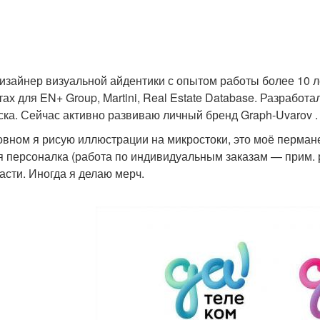
изайнер визуальной айдентики с опытом работы более 10 л
тах для EN+ Group, Martini, Real Estate Database. Разработ
ска. Сейчас активно развиваю личный бренд Graph-Uvarov .
овном я рисую иллюстрации на микростоки, это моё перман
я персоналка (работа по индивидуальным заказам — прим. р
расти. Иногда я делаю мерч.