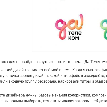
тика для провайдера спутникового интернета «Да-Телеком
ческий дизайн занимает всё моё время. Когда я смотрю фил
ижу, с точки зрения дизайна: какой интерфейс в звездолёте,
или входную группу ресторана, нарисовали титры и обыграл
.
оте дизайнера нужны базовые знания колористики, компози
е вы вольны выбирать, кем стать: иллюстратором, веб-ди