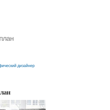
 план
афический дизайнер
план