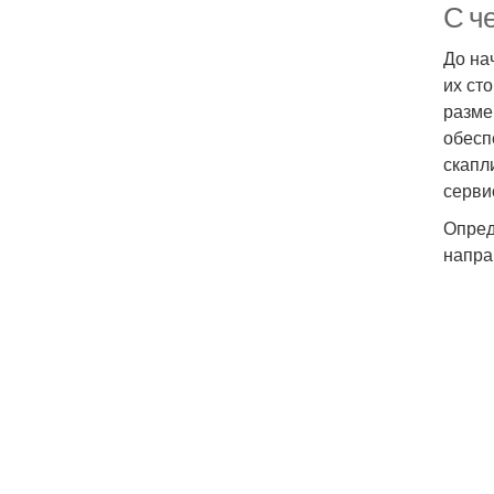
С че
До на
их ст
разме
обесп
скапл
серви
Опред
напра