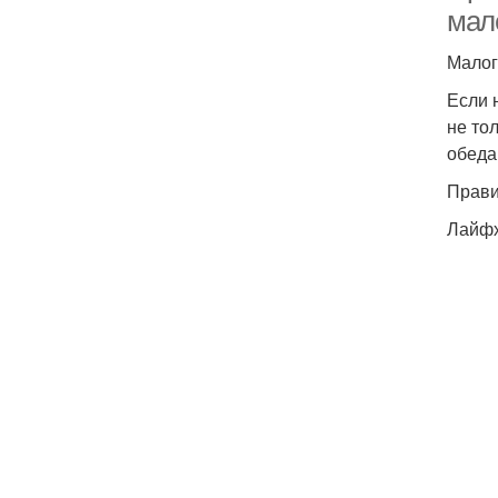
мал
Малог
Если 
не то
обеда
Прави
Лайфх