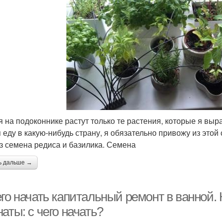
я на подоконнике растут только те растения, которые я выр
я еду в какую-нибудь страну, я обязательно привожу из это
з семена редиса и базилика. Семена
ь дальше →
его начать капитальный ремонт в ванной.
аты: с чего начать?