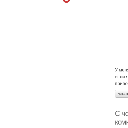
У мен
если 
привё
читат
С ч
комн