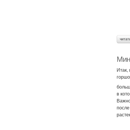
читат
Мин
Итак,
горшо
больш
в кот
Важно
после
расте