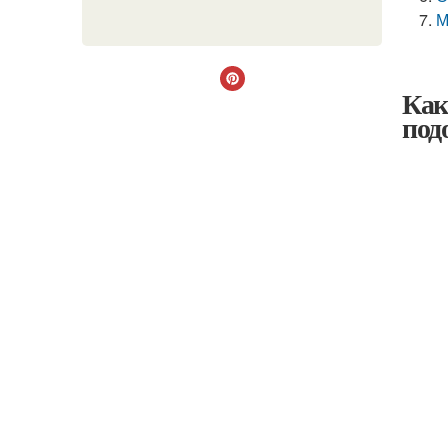
М
Как
под