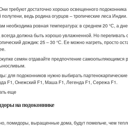
 Они требуют достаточно хорошо освещенного подоконника (
й полутени, ведь родина огурцов – тропические леса Индии.
ам необходима ровная температура: в среднем 20 °С, а дне
 всегда должна быть хорошо увлажненной. Но переливать о
ропический дождик: 25 – 30 °С. Ее можно нагреть, просто ос
ее.
окупке семян отдавайте предпочтение самоопыляющимся р
ыносливым.
ды: для подоконников нужно выбирать партенокарпические
да F1, Онежский F1, Маша F1, Легенда F1, Сережа F1.
ать еще
доры на подоконнике
но, помидоры, выращенные дома, будут помельче, чем тепли