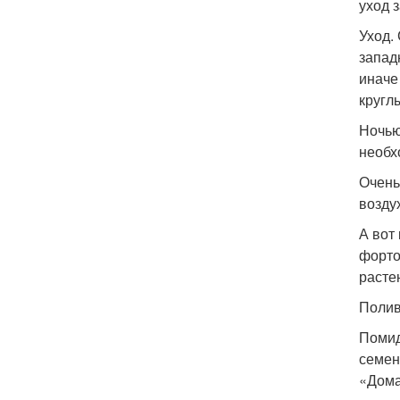
уход 
Уход.
запад
иначе
круглы
Ночью
необх
Очень
возду
А вот
форто
расте
Полив
Помид
семен
«Дома