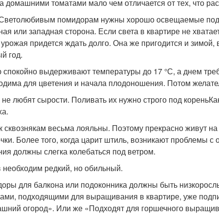
за домашними томатами мало чем отличается от тех, что рас
 Светолюбивым помидорам нужны хорошо освещаемые подок
ная или западная сторона. Если света в квартире не хвата
 урожая придется ждать долго. Она же пригодится и зимой
й год.
 спокойно выдерживают температуры до 17 °С, а днем требу
одима для цветения и начала плодоношения. Потом желател
 не любят сырости. Поливать их нужно строго под кореньКак
ха.
 к сквознякам весьма лояльны. Поэтому прекрасно живут на
чки. Более того, когда царит штиль, возникают проблемы с
ния должны слегка колебаться под ветром.
 необходим редкий, но обильный.
оры для балкона или подоконника должны быть низкорослы
ами, подходящими для выращивания в квартире, уже подпи
шний огород». Или же «Подходят для горшечного выращив