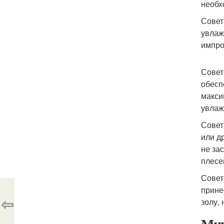
необх
Совет
увлаж
импро
Совет
обесп
макси
увлаж
Совет
или д
не за
плесе
Совет
прине
⇦
золу,
Мин