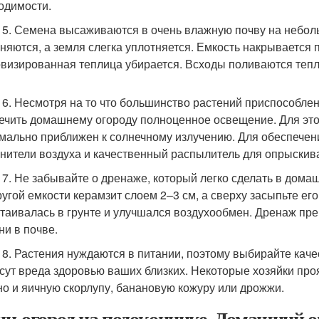
одимости.
 5. Семена высаживаются в очень влажную почву на неболь
няются, а земля слегка уплотняется. Емкость накрывается
визированная теплица убирается. Всходы поливаются тепл
 6. Несмотря на то что большинство растений приспособле
ечить домашнему огороду полноценное освещение. Для это
мально приближен к солнечному излучению. Для обеспече
нители воздуха и качественный распылитель для опрыскив
 7. Не забывайте о дренаже, который легко сделать в домаш
ругой емкости керамзит слоем 2–3 см, а сверху засыпьте ег
стаивалась в грунте и улучшался воздухообмен. Дренаж пр
ни в почве.
 8. Растения нуждаются в питании, поэтому выбирайте кач
сут вреда здоровью ваших близких. Некоторые хозяйки проя
 но и яичную скорлупу, банановую кожуру или дрожжи.
и-огород на подоконнике. Домашний о