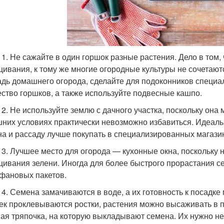
 1. Не сажайте в один горшок разные растения. Дело в том,
ивания, к тому же многие огородные культуры не сочетаютс
дь домашнего огорода, сделайте для подоконников специа
ство горшков, а также используйте подвесные кашпо.
 2. Не используйте землю с дачного участка, поскольку она
них условиях практически невозможно избавиться. Идеальн
а и рассаду лучше покупать в специализированных магази
 3. Лучшее место для огорода — кухонные окна, поскольку н
ивания зелени. Иногда для более быстрого прорастания с
фановых пакетов.
 4. Семена замачиваются в воде, а их готовность к посадк
ек проклевываются ростки, растения можно высаживать в п
ая тряпочка, на которую выкладывают семена. Их нужно не