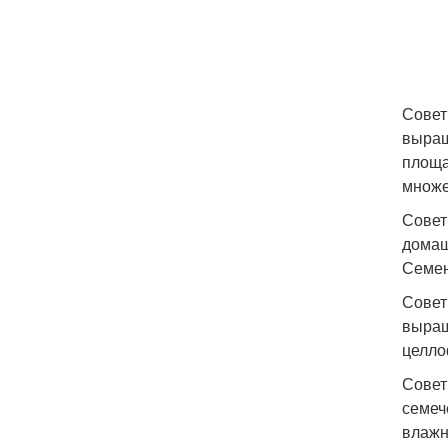
Совет
выращ
площа
множе
Совет
домаш
Семен
Совет
выращ
целло
Совет
семеч
влажн