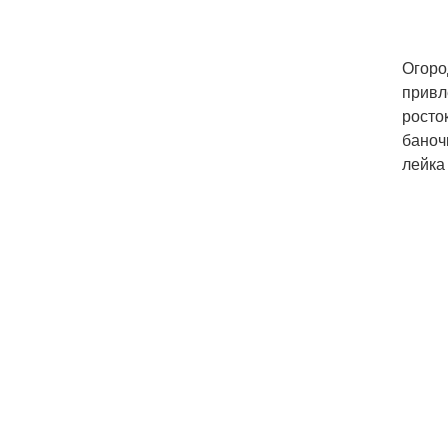
Огоро
привл
росто
баноч
лейка