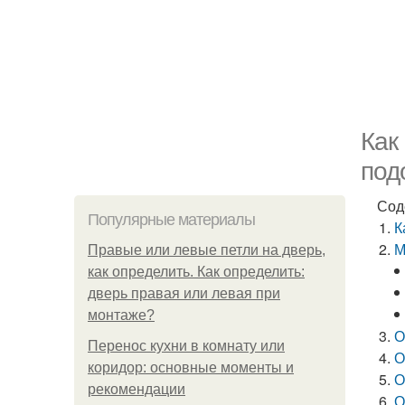
Как
под
Сод
Популярные материалы
К
М
Правые или левые петли на дверь,
как определить. Как определить:
дверь правая или левая при
монтаже?
О
Перенос кухни в комнату или
О
коридор: основные моменты и
О
рекомендации
О