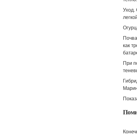
Уход.
легко
Огурц
Почва
как т
батар
При п
тенев
Гибри
Марин
Показ
Поми
Конеч