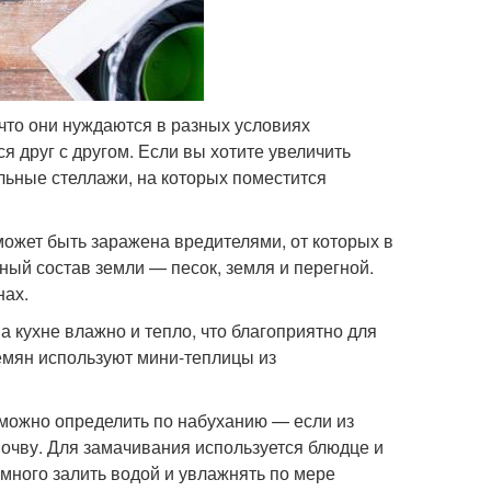
 что они нуждаются в разных условиях
я друг с другом. Если вы хотите увеличить
льные стеллажи, на которых поместится
 может быть заражена вредителями, от которых в
ый состав земли — песок, земля и перегной.
нах.
а кухне влажно и тепло, что благоприятно для
емян используют мини-теплицы из
е можно определить по набуханию — если из
очву. Для замачивания используется блюдце и
много залить водой и увлажнять по мере