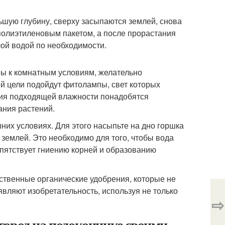
шую глубину, сверху засыпаются землей, снова
 полиэтиленовым пакетом, а после прорастания
ой водой по необходимости.
ны к комнатным условиям, желательно
й цели подойдут фитолампы, свет которых
ния подходящей влажности понадобятся
ания растений.
них условиях. Для этого насыпьте на дно горшка
о землей. Это необходимо для того, чтобы вода
епятствует гниению корней и образованию
ественные органические удобрения, которые не
вляют изобретательность, используя не только
⇨
город на подоконнике своими