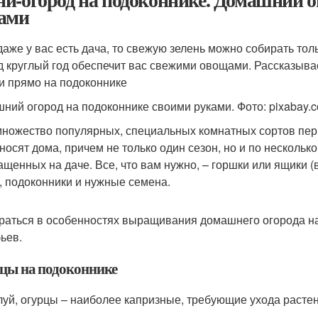
ами
даже у вас есть дача, то свежую зелень можно собирать тол
д круглый год обеспечит вас свежими овощами. Рассказыва
и прямо на подоконнике
ний огород на подоконнике своими руками. Фото: pixabay.
множество популярных, специальных комнатных сортов перц
носят дома, причем не только один сезон, но и по нескольк
ащенных на даче. Все, что вам нужно, – горшки или ящики (в
, подоконники и нужные семена.
раться в особенностях выращивания домашнего огорода на
ьев.
цы на подоконнике
уй, огурцы – наиболее капризные, требующие ухода растени
.