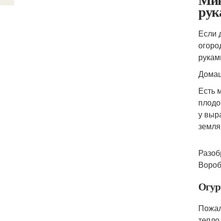
рук
Если 
огоро
рукам
Домаш
Есть 
плодо
у выр
земля
Разоб
Вороб
Огур
Пожал
тепло