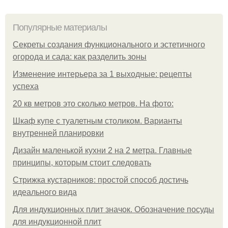
Популярные материалы
Секреты создания функционального и эстетичного
огорода и сада: как разделить зоны
Изменение интерьера за 1 выходные: рецепты
успеха
20 кв метров это сколько метров. На фото:
Шкаф купе с туалетным столиком. Варианты
внутренней планировки
Дизайн маленькой кухни 2 на 2 метра. Главные
принципы, которым стоит следовать
Стрижка кустарников: простой способ достичь
идеального вида
Для индукционных плит значок. Обозначение посуды
для индукционной плит