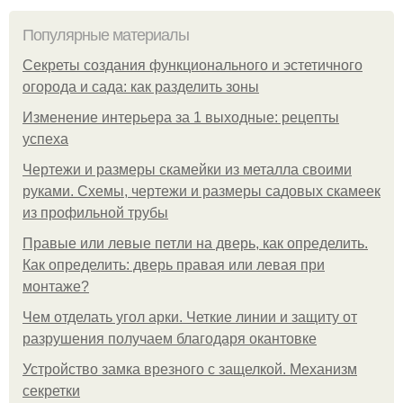
Популярные материалы
Секреты создания функционального и эстетичного
огорода и сада: как разделить зоны
Изменение интерьера за 1 выходные: рецепты
успеха
Чертежи и размеры скамейки из металла своими
руками. Схемы, чертежи и размеры садовых скамеек
из профильной трубы
Правые или левые петли на дверь, как определить.
Как определить: дверь правая или левая при
монтаже?
Чем отделать угол арки. Четкие линии и защиту от
разрушения получаем благодаря окантовке
Устройство замка врезного с защелкой. Механизм
секретки