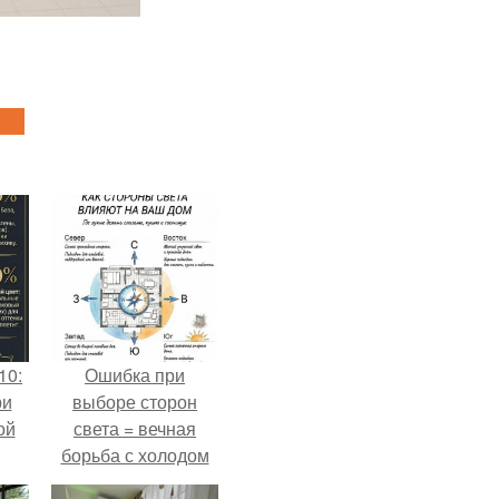
10:
Ошибка при
ри
выборе сторон
ой
света = вечная
борьба с холодом
или светом.