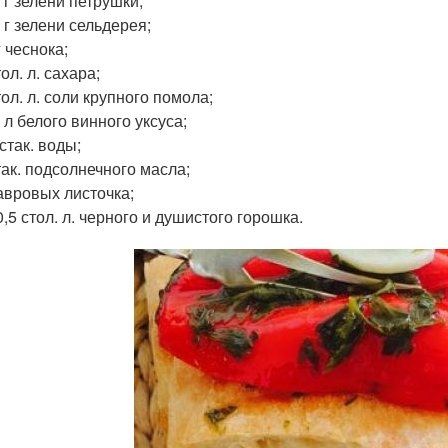
 г зелени петрушки;
 г зелени сельдерея;
г чеснока;
тол. л. сахара;
тол. л. соли крупного помола;
 л белого винного уксуса;
 стак. воды;
так. подсолнечного масла;
авровых листочка;
0,5 стол. л. черного и душистого горошка.