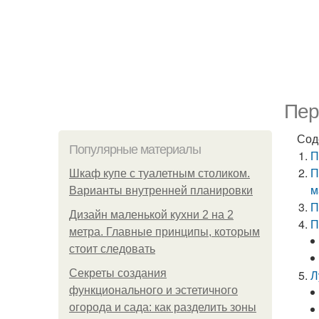
Пер
Сод
Популярные материалы
П
П
Шкаф купе с туалетным столиком.
м
Варианты внутренней планировки
П
Дизайн маленькой кухни 2 на 2
П
метра. Главные принципы, которым
стоит следовать
Секреты создания
Л
функционального и эстетичного
огорода и сада: как разделить зоны