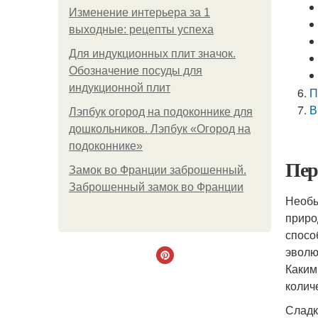
Изменение интерьера за 1
выходные: рецепты успеха
Для индукционных плит значок.
Обозначение посуды для
индукционной плит
П
В
Лэпбук огород на подоконнике для
дошкольников. Лэпбук «Огород на
подоконнике»
Пер
Замок во Франции заброшенный.
Заброшенный замок во Франции
Необы
приро
спосо
эволю
Каким
колич
Сладк