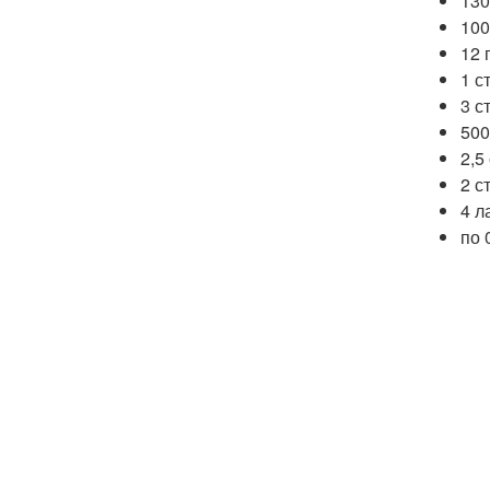
130
100
12 
1 с
3 с
500
2,5
2 с
4 л
по 