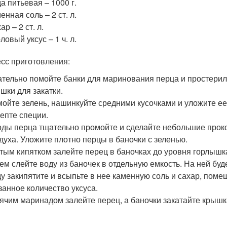
а питьевая – 1000 г.
енная соль – 2 ст. л.
ар – 2 ст. л.
ловый уксус – 1 ч. л.
сс приготовления:
тельно помойте банки для маринования перца и простерил
шки для закатки.
ойте зелень, нашинкуйте средними кусочками и уложите ее 
епте специи.
ды перца тщательно промойте и сделайте небольшие прок
духа. Уложите плотно перцы в баночки с зеленью.
тым кипятком залейте перец в баночках до уровня горлышка
ем слейте воду из баночек в отдельную емкость. На ней буд
у закипятите и всыпьте в нее каменную соль и сахар, поме
занное количество уксуса.
ячим маринадом залейте перец, а баночки закатайте крышк