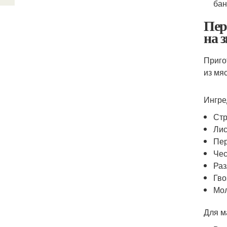
бан
Пер
на 
Приго
из мя
Ингре
Стр
Лис
Пер
Чес
Раз
Гво
Мол
Для м