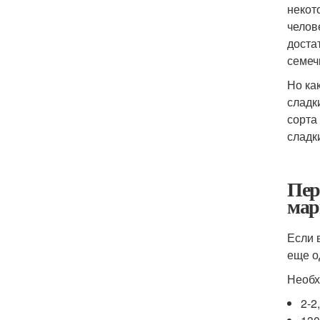
некот
челов
доста
семеч
Но ка
сладк
сорта
сладк
Пер
мар
Если 
еще о
Необх
2-2