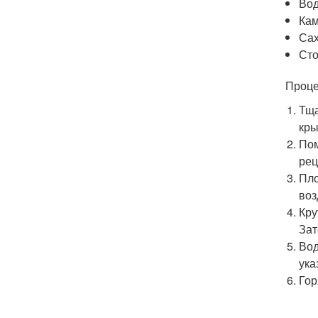
Вод
Кам
Сах
Сто
Проце
Тща
кры
Пом
рец
Пло
воз
Кру
Зат
Вод
ука
Гор