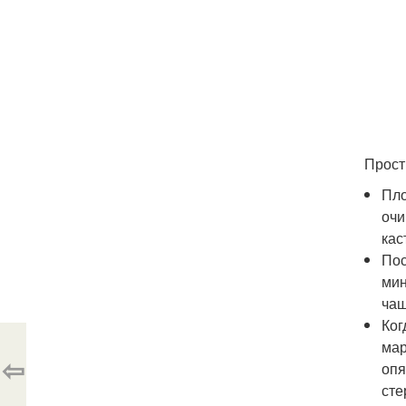
Прост
Пло
очи
кас
Пос
мин
чаш
Ког
мар
⇦
опя
сте