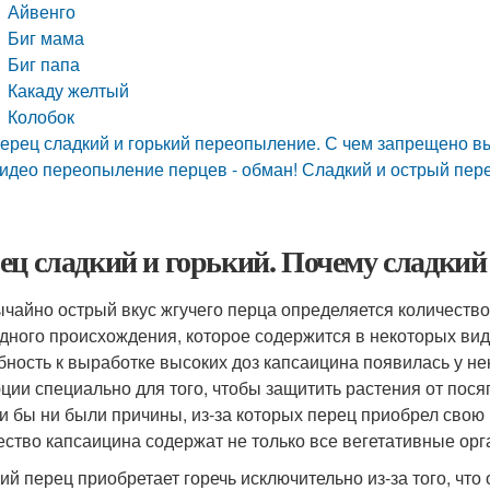
Айвенго
Биг мама
Биг папа
Какаду желтый
Колобок
ерец сладкий и горький переопыление. С чем запрещено в
идео переопыление перцев - обман! Сладкий и острый пере
ец сладкий и горький. Почему сладкий
чайно острый вкус жгучего перца определяется количество
дного происхождения, которое содержится в некоторых вида
бность к выработке высоких доз капсаицина появилась у н
ции специально для того, чтобы защитить растения от посяг
и бы ни были причины, из-за которых перец приобрел свою г
ество капсаицина содержат не только все вегетативные орг
ий перец приобретает горечь исключительно из-за того, чт