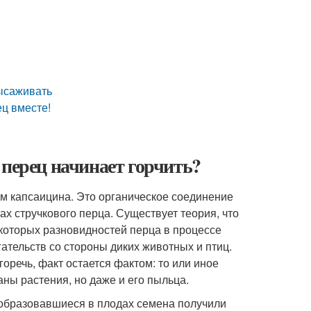
ысаживать
ц вместе!
 перец начинает горчить?
м капсаицина. Это органическое соединение
х стручкового перца. Существует теория, что
екоторых разновидностей перца в процессе
ательств со стороны диких животных и птиц.
оречь, факт остается фактом: то или иное
аны растения, но даже и его пыльца.
о образовавшиеся в плодах семена получили