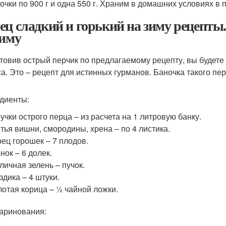
очки по 900 г и одна 550 г. Храним в домашних условиях в
ец сладкий и горький на зиму рецепт
зиму
товив острый перчик по предлагаемому рецепту, вы будете
са. Это – рецепт для истинных гурманов. Баночка такого пер
диенты:
учки острого перца – из расчета на 1 литровую банку.
тья вишни, смородины, хрена – по 4 листика.
ец горошек – 7 плодов.
нок – 6 долек.
личная зелень – пучок.
здика – 4 штуки.
отая корица – ½ чайной ложки.
аринования: