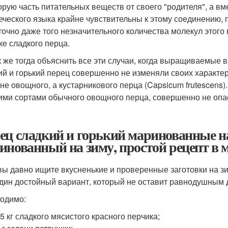
орую часть питательных веществ от своего "родителя", а в
еческого языка крайне чувствительны к этому соединению,
точно даже того незначительного количества молекул этого
ке сладкого перца.
к же тогда объяснить все эти случаи, когда выращиваемые в
ий и горький перец совершенно не изменяли своих характери
 не овощного, а кустарникового перца (Capsicum frutescens
ими сортами обычного овощного перца, совершенно не опас
ец сладкий и горький маринованные на
инованный на зиму, простой рецепт в 
вы давно ищите вкусненькие и проверенные заготовки на зи
дин достойный вариант, который не оставит равнодушным 
одимо:
,5 кг сладкого мясистого красного перчика;