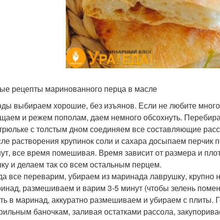
ые рецепты маринованного перца в масле
ды выбираем хорошие, без изъянов. Если не любите много 
щаем и режем пополам, даем немного обсохнуть. Перебирае
трюльке с толстым дном соединяем все составляющие рассо
ле растворения крупинок соли и сахара досыпаем перчик 
ут, все время помешивая. Время зависит от размера и пло
ку и делаем так со всем остальным перцем.
да все переварим, убираем из маринада лаврушку, крупно 
инад, размешиваем и варим 3-5 минут (чтобы зелень поме
ть в маринад, аккуратно размешиваем и убираем с плиты. 
рильным баночкам, заливая остатками рассола, закупорива