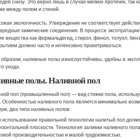
едей снизу. Это верно лишь в случае мелких протечек, так 
ке между полом и стеной.
окая экологичность. Утверждение не соответствует действи
вредные химические соединения. В процессе эксплуатации
ие вещества как формальдегид, стирол, фенол, толуол, бе
рытием должно часто и интенсивно проветриваться.
 образом, наливные полы износоустойчивы, удобны в экспл
го ухода.
ивные полы. Наливной пол
ной пол (промышленный пол) — вид стяжки пола, исполь
. Особенностью наливного пола является минимально возм
ум, два типа наливных полов:
 использовании правильной технологии налитый пол долж
изонтальной плоскости. Технология заливки наливного пол
окой производительностью и малой трудоемкостью.