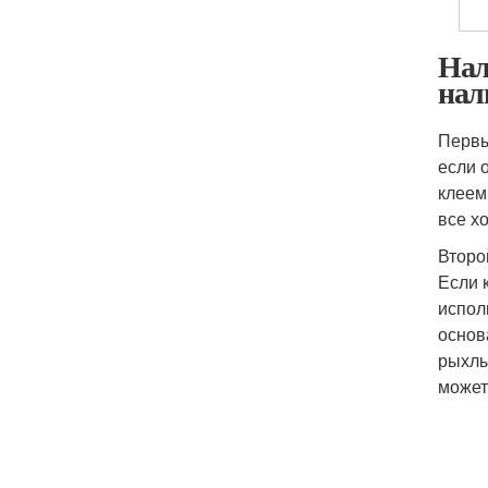
Нал
нал
Первы
если 
клеем
все х
Второ
Если 
испол
основ
рыхлы
может