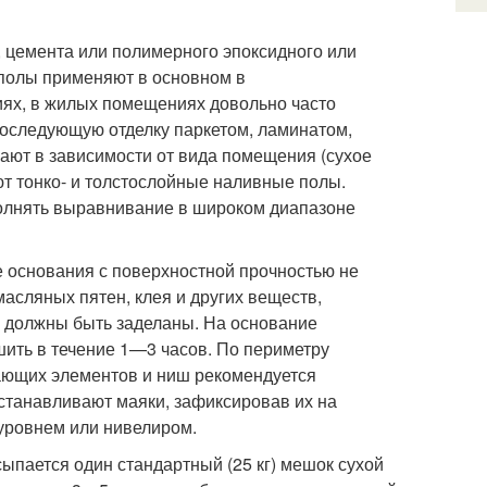
, цемента или полимерного эпоксидного или
полы применяют в основном в
ях, в жилых помещениях довольно часто
последующую отделку паркетом, ламинатом,
рают в зависимости от вида помещения (сухое
т тонко- и толстослойные наливные полы.
лнять выравнивание в широком диапазоне
е основания с поверхностной прочностью не
 масляных пятен, клея и других веществ,
ы должны быть заделаны. На основание
шить в течение 1—3 часов. По периметру
пающих элементов и ниш рекомендуется
станавливают маяки, зафиксировав их на
 уровнем или нивелиром.
ыпается один стандартный (25 кг) мешок сухой