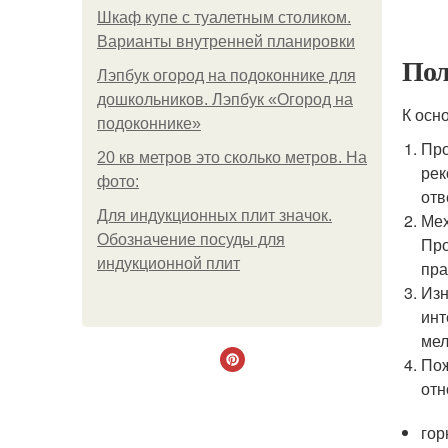
Шкаф купе с туалетным столиком.
Варианты внутренней планировки
Пол
Лэпбук огород на подоконнике для
дошкольников. Лэпбук «Огород на
К осн
подоконнике»
Про
20 кв метров это сколько метров. На
рек
фото:
отв
Для индукционных плит значок.
Мех
Обозначение посуды для
Про
индукционной плит
пра
Изн
инт
мел
Пож
отн
гор