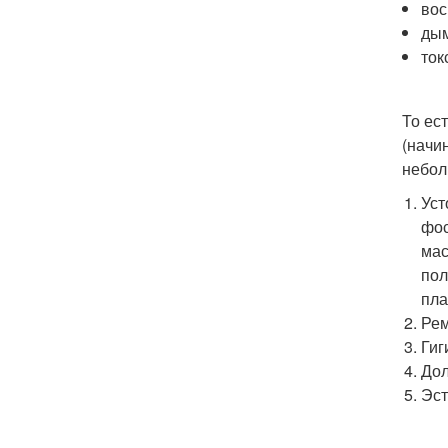
вос
дым
ток
То ес
(начи
небол
Уст
фос
мас
пол
пла
Рем
Гиг
Дол
Эст