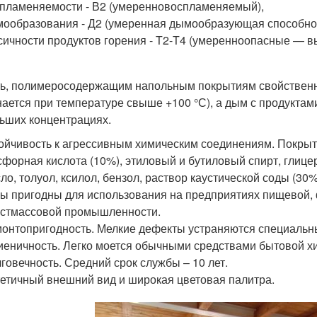
пламеняемости - В2 (умеренновоспламеняемый),
ообразования - Д2 (умеренная дымообразующая способнос
сичности продуктов горения - Т2-Т4 (умеренноопасные — в
ть, полимеросодержащим напольным покрытиям свойственно
нается при температуре свыше +100 °С), а дым с продуктам
ьших концентрациях.
ойчивость к агрессивным химическим соединениям. Покрыт
форная кислота (10%), этиловый и бутиловый спирт, глицер
ло, толуол, ксилол, бензол, раствор каустической соды (30%
ы пригодны для использования на предприятиях пищевой, 
стмассовой промышленности.
онтопригодность. Мелкие дефекты устраняются специаль
иеничность. Легко моется обычными средствами бытовой х
говечность. Средний срок службы – 10 лет.
етичный внешний вид и широкая цветовая палитра.