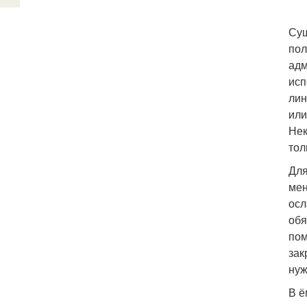
Сущ
пол
адм
исп
лин
или
Нек
то
Для
мен
осл
обя
пом
зак
нуж
В ё