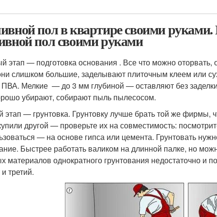
ивной пол в квартире своими руками.
ивной пол своими руками
й этап — подготовка основания . Все что можно оторвать, 
они слишком большие, заделывают плиточным клеем или су
 ПВА. Мелкие — до 3 мм глубиной — оставляют без заделки
орошо убирают, собирают пыль пылесосом.
й этап — грунтовка. Грунтовку лучше брать той же фирмы, 
купили другой — проверьте их на совместимость: посмотрит
ьзоваться — на основе гипса или цемента. Грунтовать нуж
ание. Быстрее работать валиком на длинной палке, но мож
х материалов однократного грунтования недостаточно и по
 и третий.