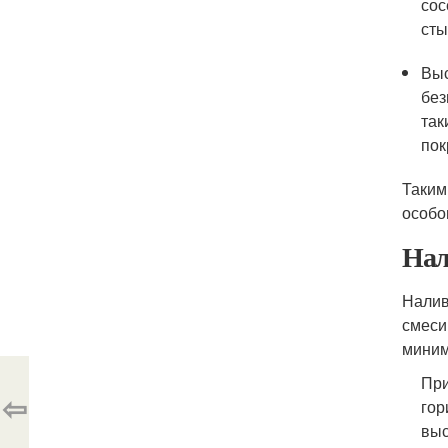
сос
сты
Выс
без
так
пок
Таким
особо
Нал
Налив
смеси
миним
При
⇦
гор
выс