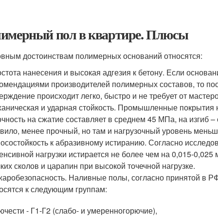
имерный пол в квартире. Плюсы
овным достоинствам полимерных оснований относятся:
стота нанесения и высокая адгезия к бетону. Если основан
омендациями производителей полимерных составов, то п
ерждение происходит легко, быстро и не требует от масте
аническая и ударная стойкость. Промышленные покрытия 
чность на сжатие составляет в среднем 45 МПа, на изгиб – 
вило, менее прочный, но там и нагрузочный уровень меньш
осостойкость к абразивному истиранию. Согласно исследо
енсивной нагрузки истирается не более чем на 0,015-0,02
ких сколов и царапин при высокой точечной нагрузке.
аробезопасность. Наливные полы, согласно принятой в Р
осятся к следующим группам:
ючести - Г1-Г2 (слабо- и умеренногорючие),