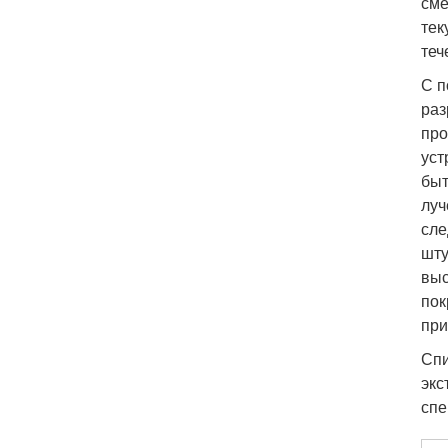
сме
тек
теч
С п
раз
про
уст
быт
луч
сле
шту
выс
пок
при
Спи
экс
спе