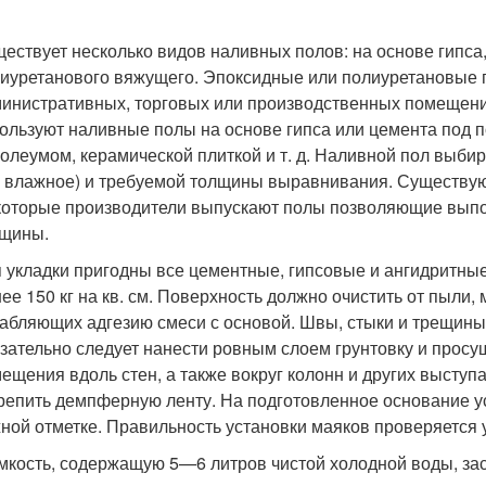
ествует несколько видов наливных полов: на основе гипса
иуретанового вяжущего. Эпоксидные или полиуретановые 
инистративных, торговых или производственных помещени
ользуют наливные полы на основе гипса или цемента под 
олеумом, керамической плиткой и т. д. Наливной пол выби
 влажное) и требуемой толщины выравнивания. Существую
оторые производители выпускают полы позволяющие выпо
лщины.
 укладки пригодны все цементные, гипсовые и ангидритны
ее 150 кг на кв. см. Поверхность должно очистить от пыли,
абляющих адгезию смеси с основой. Швы, стыки и трещин
зательно следует нанести ровным слоем грунтовку и просу
ещения вдоль стен, а также вокруг колонн и других высту
репить демпферную ленту. На подготовленное основание у
ной отметке. Правильность установки маяков проверяется
мкость, содержащую 5—6 литров чистой холодной воды, зас