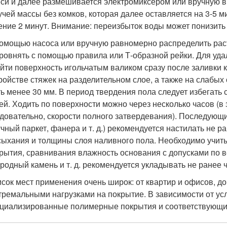
си и далее размешивается электромиксером или вручную в
учей массы без комков, которая далее оставляется на 3-5 
ение 2 минут. Внимание: переизбыток воды может понизить
омощью насоса или вручную равномерно распределить рас
ровнять с помощью правила или Т-образной рейки. Для уд
йти поверхность игольчатым валиком сразу после заливки 
ройстве стяжек на разделительном слое, а также на слабы
ь менее 30 мм. В период твердения пола следует избегать
ей. Ходить по поверхности можно через несколько часов (в 
довательно, скорости полного затвердевания). Последующи
чный паркет, фанера и т. д.) рекомендуется настилать не ра
ыхания и толщины слоя наливного пола. Необходимо учит
рытия, сравнивания влажность основания с допусками по в
родный камень и т. д. рекомендуется укладывать не ранее ч
сок мест применения очень широк: от квартир и офисов, д
тремальными нагрузками на покрытие. В зависимости от у
циализированные полимерные покрытия и соответствующи