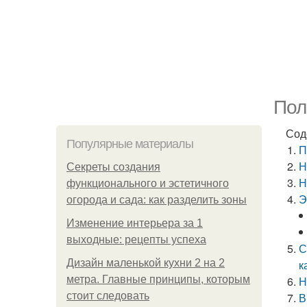
Пол
Сод
Популярные материалы
П
Н
Секреты создания
Н
функционального и эстетичного
Э
огорода и сада: как разделить зоны
Изменение интерьера за 1
выходные: рецепты успеха
С
Дизайн маленькой кухни 2 на 2
к
метра. Главные принципы, которым
Н
стоит следовать
В