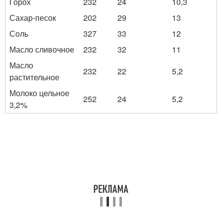
Горох
232
24
10,3
Сахар-песок
202
29
13
Соль
327
33
12
Масло сливочное
232
32
11
Масло
232
22
5,2
растительное
Молоко цельное
252
24
5,2
3,2%