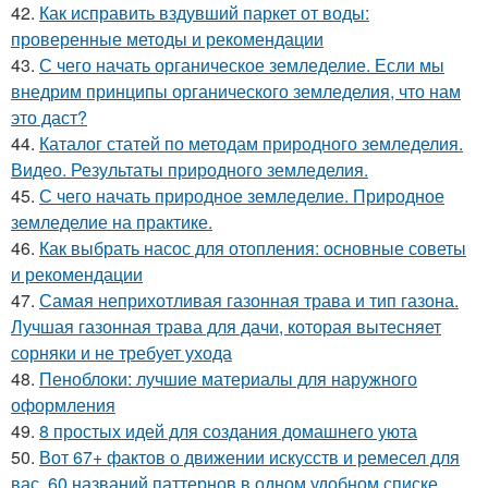
42.
Как исправить вздувший паркет от воды:
проверенные методы и рекомендации
43.
С чего начать органическое земледелие. Если мы
внедрим принципы органического земледелия, что нам
это даст?
44.
Каталог статей по методам природного земледелия.
Видео. Результаты природного земледелия.
45.
С чего начать природное земледелие. Природное
земледелие на практике.
46.
Как выбрать насос для отопления: основные советы
и рекомендации
47.
Самая неприхотливая газонная трава и тип газона.
Лучшая газонная трава для дачи, которая вытесняет
сорняки и не требует ухода
48.
Пеноблоки: лучшие материалы для наружного
оформления
49.
8 простых идей для создания домашнего уюта
50.
Вот 67+ фактов о движении искусств и ремесел для
вас. 60 названий паттернов в одном удобном списке