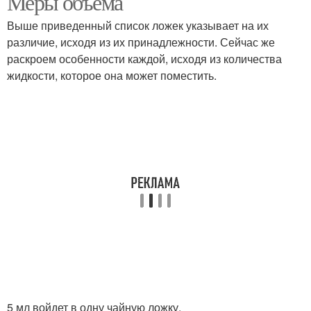
Меры объема
Выше приведенный список ложек указывает на их
различие, исходя из их принадлежности. Сейчас же
Грамм в десертной
Сметаны в столовой
раскроем особенности каждой, исходя из количества
ложке
ложке
жидкости, которое она может поместить.
Сметаны в ложке
5 мл войдет в одну чайную ложку.