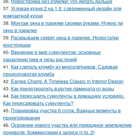
36.
Новостройка без отделки: что делать дальше
37.
Угловая кухня 2 на 1.5: современный дизайн для
компактной кухни
38.
Монтаж окна в парилке своими руками. Нужно ли
окно в парилке
39.
Раскрываем секрет окна в парилке. Недостатки
конструкции
40.
Введение в мир суккулентов: основные
характеристики и типы растений
41.
Как сделать клумбу из многолетников. Садовая
продолговатая клумба
42.
Eames Chairs: A Timeless Classic in Interior Design
43.
Как предотвратить вздутие ламината от воды
44.
Как пересадить суккуленты в домашних условиях.
Как пересаживать суккуленты?
45.
Планировка участка 6 соток. Важные моменты в
проектировании
46.
Освоение нового участка или природное земледелие
поневоле. Комментарии к записи (стр. 2)