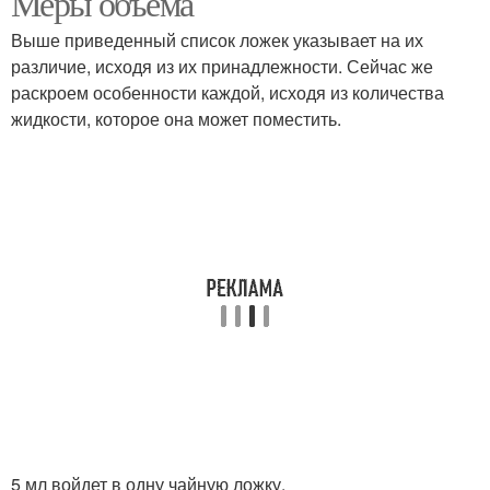
Меры объема
Выше приведенный список ложек указывает на их
различие, исходя из их принадлежности. Сейчас же
Грамм в десертной
Сметаны в столовой
раскроем особенности каждой, исходя из количества
ложке
ложке
жидкости, которое она может поместить.
Сметаны в ложке
5 мл войдет в одну чайную ложку.