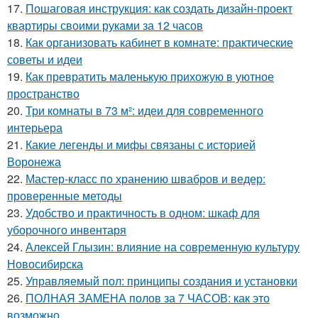
17.
Пошаговая инструкция: как создать дизайн-проект
квартиры своими руками за 12 часов
18.
Как организовать кабинет в комнате: практические
советы и идеи
19.
Как превратить маленькую прихожую в уютное
пространство
20.
Три комнаты в 73 м²: идеи для современного
интерьера
21.
Какие легенды и мифы связаны с историей
Воронежа
22.
Мастер-класс по хранению швабров и ведер:
проверенные методы
23.
Удобство и практичность в одном: шкаф для
уборочного инвентаря
24.
Алексей Глызин: влияние на современную культуру
Новосибирска
25.
Управляемый пол: принципы создания и установки
26.
ПОЛНАЯ ЗАМЕНА полов за 7 ЧАСОВ: как это
возможно