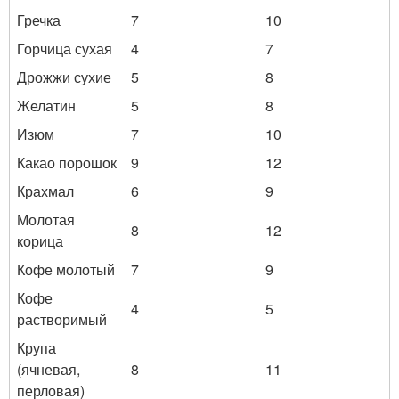
Гречка
7
10
Горчица сухая
4
7
Дрожжи сухие
5
8
Желатин
5
8
Изюм
7
10
Какао порошок
9
12
Крахмал
6
9
Молотая
8
12
корица
Кофе молотый
7
9
Кофе
4
5
растворимый
Крупа
(ячневая,
8
11
перловая)