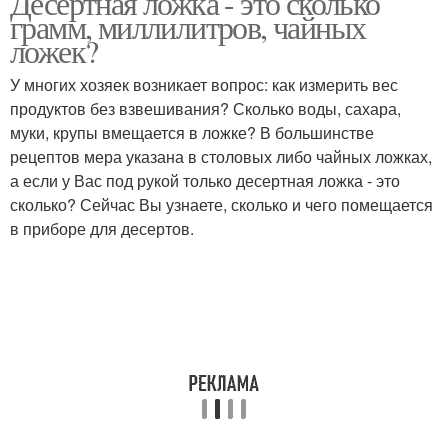
Десертная ложка - это сколько
грамм, миллилитров, чайных
ложек?
Таблица для столовой
У многих хозяек возникает вопрос: как измерить вес
Десертные ложки
ложки
продуктов без взвешивания? Сколько воды, сахара,
муки, крупы вмещается в ложке? В большинстве
рецептов мера указана в столовых либо чайных ложках,
а если у Вас под рукой только десертная ложка - это
Масла в десертной
Чайная ложка
сколько? Сейчас Вы узнаете, сколько и чего помещается
ложке
в приборе для десертов.
Столовая ложка