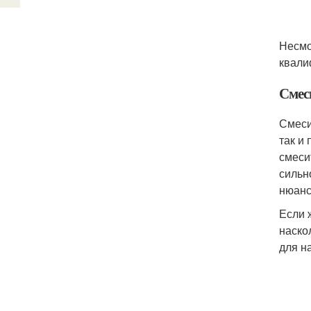
Несмо
квали
Смес
Смеси
так и
смеси
сильн
нюанс
Если 
наско
для н