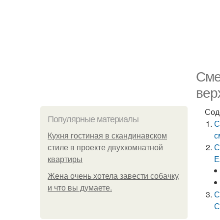
Сме
вер
Сод
Популярные материалы
С
с
Кухня гостиная в скандинавском
С
стиле в проекте двухкомнатной
Е
квартиры
Жена очень хотела завести собачку,
и что вы думаете.
С
С