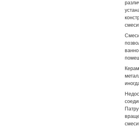
разли
устан
конст
смеси
Смеси
позво
ванно
помещ
Керам
метал
иногд
Недос
соеди
Патру
враще
смеси