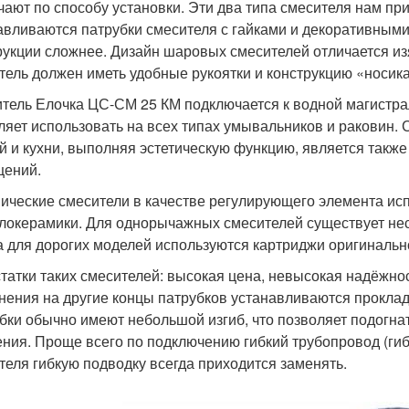
чают по способу установки. Эти два типа смесителя нам пр
авливаются патрубки смесителя с гайками и декоративными 
рукции сложнее. Дизайн шаровых смесителей отличается из
тель должен иметь удобные рукоятки и конструкцию «носика
тель Елочка ЦС-СМ 25 КМ подключается к водной магистра
ляет использовать на всех типах умывальников и раковин.
й и кухни, выполняя эстетическую функцию, является такж
ений.
ические смесители в качестве регулирующего элемента исп
локерамики. Для однорычажных смесителей существует нес
а для дорогих моделей используются картриджи оригинальн
татки таких смесителей: высокая цена, невысокая надёжнос
нения на другие концы патрубков устанавливаются прокладк
бки обычно имеют небольшой изгиб, что позволяет подогна
ния. Проще всего по подключению гибкий трубопровод (гибк
теля гибкую подводку всегда приходится заменять.