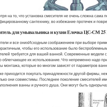
тря на то, что установка смесителя не очень сложна сама п
фицированному сантехнику, во избежание протечек и повр
итель для умывальника и кухни Елочка ЦС-СМ 2
тели и все онихИсходным соображением при выборе примем
 практичным, чтобы его использование было беспроблемным
телей требуется для вашей ванной. Современные модели с
о облегчающее их использование. Что непременно надо прин
ы монтажа, которые во многом зависят от параметров ванн
же приходится покупать принадлежности другой фирмы, неж
лько они совместимы. Последнее поколение смесителей име
аполнения ванны и ручного душа. Они могут быть однорыча