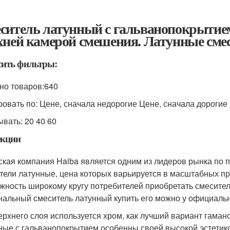
ситель латунный с гальванопокрытие
хней камерой смешения. Латунные сме
сить фильтры:
но товаров:640
ровать по: Цене, сначала недорогие Цене, сначала дорогие
ывать: 20 40 60
екции
ская компания Haiba является одним из лидеров рынка по 
тели латунные, цена которых варьируется в масштабных пр
жность широкому кругу потребителей приобретать смесители
нальный смеситель латунный купить его можно у официальн
ерхнего слоя используется хром, как лучший вариант гама
ные с гальванопокрытием особенны своей высокой эстетико