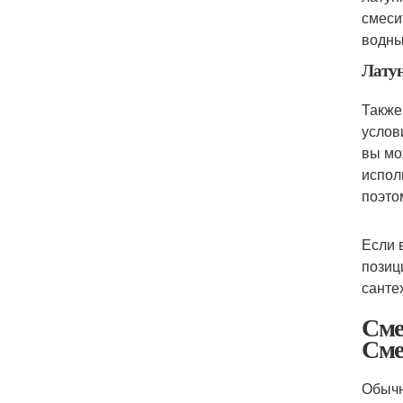
смеси
водны
Латун
Также
услов
вы мо
испол
поэто
Если 
позиц
санте
Сме
Сме
Обычн