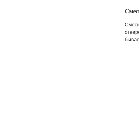
Смес
Смеси
отвер
бывае