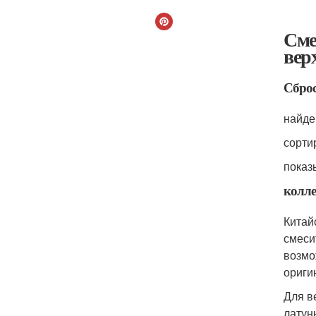
Сме
вер
Сбро
найде
сорти
показ
колл
Китай
смеси
возмо
ориги
Для в
латун