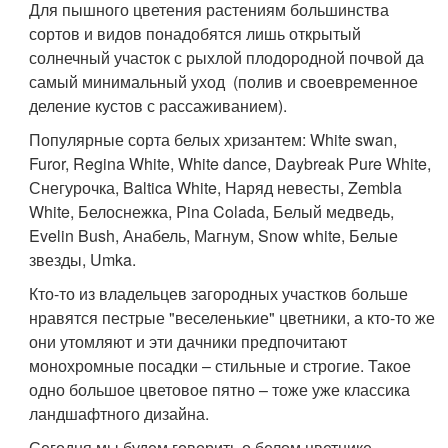
Для пышного цветения растениям большинства
сортов и видов понадобятся лишь открытый
солнечный участок с рыхлой плодородной почвой да
самый минимальный уход (полив и своевременное
деление кустов с рассаживанием).
Популярные сорта белых хризантем: White swan,
Furor, Regina White, White dance, Daybreak Pure White,
Снегурочка, Baltica White, Наряд невесты, Zembla
White, Белоснежка, Pina Colada, Белый медведь,
Evelin Bush, Анабель, Магнум, Snow white, Белые
звезды, Umka.
Кто-то из владельцев загородных участков больше
нравятся пестрые "веселенькие" цветники, а кто-то же
они утомляют и эти дачники предпочитают
монохромные посадки – стильные и строгие. Такое
одно большое цветовое пятно – тоже уже классика
ландшафтного дизайна.
Сегодня мы будем говорить о белом цветнике,