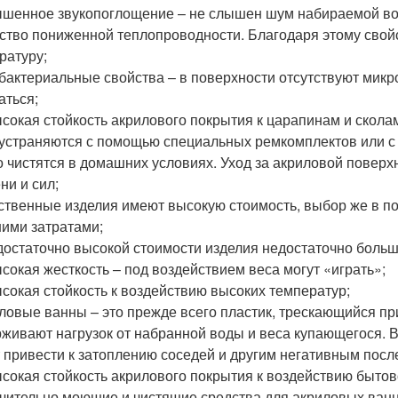
ышенное звукопоглощение – не слышен шум набираемой в
йство пониженной теплопроводности. Благодаря этому свойс
ратуру;
ибактериальные свойства – в поверхности отсутствуют мик
аться;
ысокая стойкость акрилового покрытия к царапинам и скола
 устраняются с помощью специальных ремкомплектов или с
ко чистятся в домашних условиях. Уход за акриловой поверх
ни и сил;
ественные изделия имеют высокую стоимость, выбор же в п
ими затратами;
 достаточно высокой стоимости изделия недостаточно большо
ысокая жесткость – под воздействием веса могут «играть»;
ысокая стойкость к воздействию высоких температур;
иловые ванны – это прежде всего пластик, трескающийся п
живают нагрузок от набранной воды и веса купающегося. 
 привести к затоплению соседей и другим негативным посл
ысокая стойкость акрилового покрытия к воздействию бытов
чительно моющие и чистящие средства для акриловых ванн