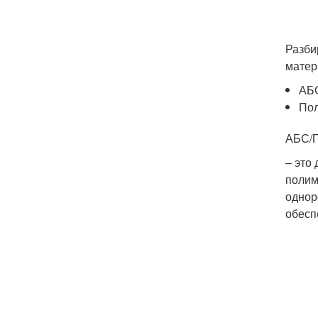
Разби
матер
АБ
Пол
АБС/
– это
полим
однор
обесп