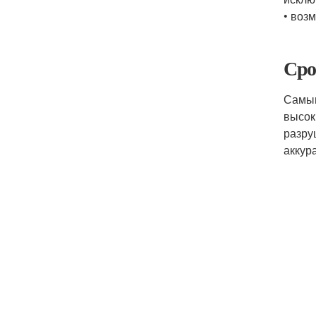
• воз
Сро
Самым
высок
разру
аккур