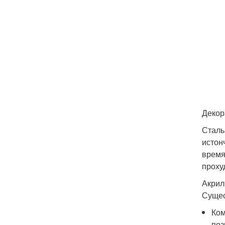
Декор
Сталь
истон
время
проху
Акрил
Сущес
Ком
поз