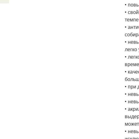
• пов
• сво
темпе
• ант
собир
• нев
легко
• лег
време
• кач
больш
• при
• нев
• нев
• акр
выдер
может
• нев
исклю