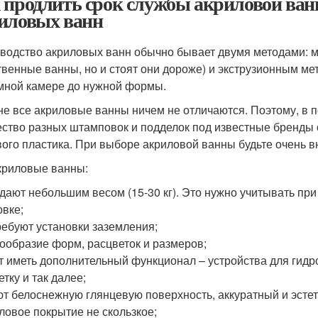
 продлить срок службы акриловой ва
иловых ванн
водство акриловых ванн обычно бывает двумя методами: м
твенные ванны, но и стоят они дороже) и экструзионным ме
мной камере до нужной формы.
е все акриловые ванны ничем не отличаются. Поэтому, в 
ство разных штамповок и подделок под известные бренды 
ого пластика. При выборе акриловой ванны будьте очень 
криловые ванны:
адают небольшим весом (15-30 кг). Это нужно учитывать при
овке;
требуют установки заземления;
гообразие форм, расцветок и размеров;
ут иметь дополнительный функционал – устройства для гид
тку и так далее;
ют белоснежную глянцевую поверхность, аккуратный и эсте
иловое покрытие не скользкое;