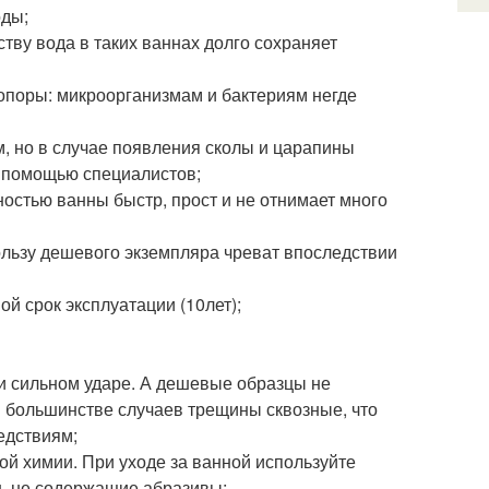
оды;
тву вода в таких ваннах долго сохраняет
ропоры: микроорганизмам и бактериям негде
м, но в случае появления сколы и царапины
 помощью специалистов;
ностью ванны быстр, прост и не отнимает много
ользу дешевого экземпляра чреват впоследствии
й срок эксплуатации (10лет);
ри сильном ударе. А дешевые образцы не
В большинстве случаев трещины сквозные, что
едствиям;
ой химии. При уходе за ванной используйте
, не содержащие абразивы;