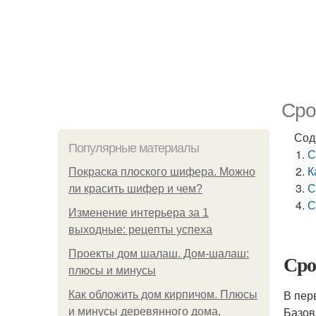
Сро
Сод
Популярные материалы
С
К
Покраска плоского шифера. Можно
С
ли красить шифер и чем?
С
Изменение интерьера за 1
выходные: рецепты успеха
Проекты дом шалаш. Дом-шалаш:
Сро
плюсы и минусы
В пер
Как обложить дом кирпичом. Плюсы
Базов
и минусы деревянного дома,