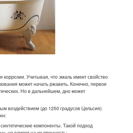
ся коррозии. Учитывая, что эмаль имеет свойство
ьзования может начать ржаветь. Конечно, первое
етических. Но в дальнейшем, дно может
ым воздействием (до 1250 градусов Цельсия).
нн:
синтетические компоненты. Такой подход
н, но влияет на их прочность;