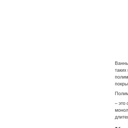
Ванны
таких
полим
покры
Полим
– это
монол
длите