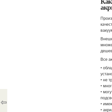
Как
акр
Произ
качес
вакуу
Внешн
множе
дешев
Все а
• обл
устан
• не 
• мно
• мог
подсве
⇦
• име
• акр