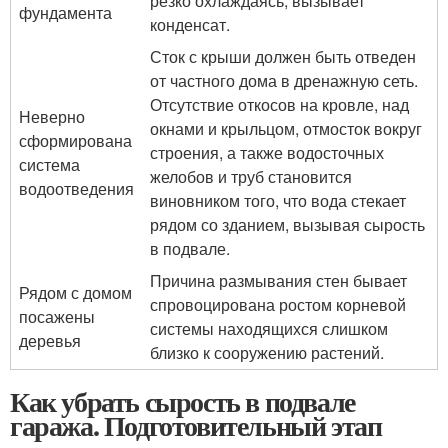
резко охлаждаясь, вызывает
фундамента
конденсат.
Сток с крыши должен быть отведен
от частного дома в дренажную сеть.
Отсутствие откосов на кровле, над
Неверно
окнами и крыльцом, отмосток вокруг
сформирована
строения, а также водосточных
система
желобов и труб становится
водоотведения
виновником того, что вода стекает
рядом со зданием, вызывая сырость
в подвале.
Причина размывания стен бывает
Рядом с домом
спровоцирована ростом корневой
посажены
системы находящихся слишком
деревья
близко к сооружению растений.
Как убрать сырость в подвале
гаража. Подготовительный этап