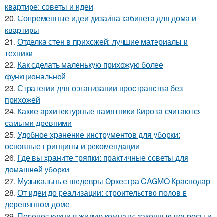
квартире: советы и идеи
20.
Современные идеи дизайна кабинета для дома и
квартиры
21.
Отделка стен в прихожей: лучшие материалы и
техники
22.
Как сделать маленькую прихожую более
функциональной
23.
Стратегии для организации пространства без
прихожей
24.
Какие архитектурные памятники Кирова считаются
самыми древними
25.
Удобное хранение инструментов для уборки:
основные принципы и рекомендации
26.
Где вы храните тряпки: практичные советы для
домашней уборки
27.
Музыкальные шедевры Оркестра CAGMO Краснодар
28.
От идеи до реализации: строительство полов в
деревянном доме
29.
Перенос кухни в жилую комнату: законные вопросы и