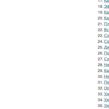
17.
Ка
18.
Эф
19.
Ка
20.
Ка
21.
Пл
22.
Вс
23.
Со
24.
Со
25.
Ди
26.
По
27.
Со
28.
Не
29.
Ка
30.
Не
31.
Пе
32.
Оп
33.
Уд
34.
Уд
35.
Уд