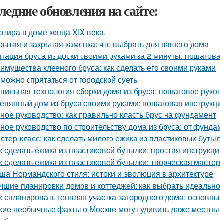
ледние обновления на сайте:
ртира в доме конца XIX века.
рытая и закрытая каменка: что выбрать для вашего дома
тация бруса из доски своими руками за 2 минуты: пошагов
имущества клееного бруса: как сделать его своими руками
 можно спрятаться от городской суеты
вильная технология сборки дома из бруса: пошаговое руко
евянный дом из бруса своими руками: пошаговая инструкц
ное руководство: как правильно класть брус на фундамент
ное руководство по строительству дома из бруса: от фунд
стер-класс: как сделать милого ежика из пластиковых буты
к сделать ёжика из пластиковой бутылки: простая инструкц
к сделать ежика из пластиковой бутылки: творческая масте
ша Нормандского стиля: истоки и эволюция в архитектуре
чшие планировки домов и коттеджей: как выбрать идеаль
к спланировать генплан участка загородного дома: основн
кие необычные факты о Москве могут удивить даже местны