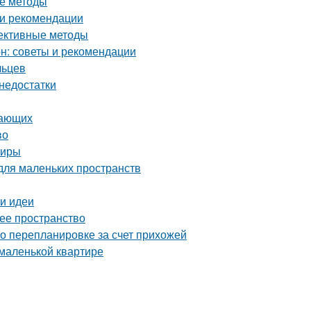
ые методы
 и рекомендации
фективные методы
он: советы и рекомендации
льцев
 недостатки
нающих
во
тиры
для маленьких пространств
 и идеи
чее пространство
о перепланировке за счет прихожей
 маленькой квартире