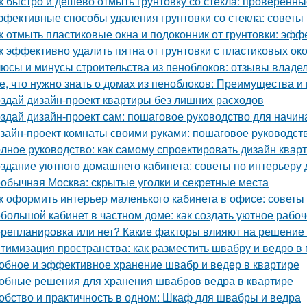
к быстро и дешево отмыть грунтовку со стекла: проверенн
фективные способы удаления грунтовки со стекла: советы
к отмыть пластиковые окна и подоконник от грунтовки: эф
к эффективно удалить пятна от грунтовки с пластиковых ок
юсы и минусы строительства из пеноблоков: отзывы владе
е, что нужно знать о домах из пеноблоков: Преимущества и
здай дизайн-проект квартиры без лишних расходов
здай дизайн-проект сам: пошаговое руководство для начи
зайн-проект комнаты своими руками: пошаговое руководст
лное руководство: как самому спроектировать дизайн квар
здание уютного домашнего кабинета: советы по интерьеру 
обычная Москва: скрытые уголки и секретные места
к оформить интерьер маленького кабинета в офисе: советы
большой кабинет в частном доме: как создать уютное рабо
репланировка или нет? Какие факторы влияют на решение 
тимизация пространства: как разместить швабру и ведро в
обное и эффективное хранение швабр и ведер в квартире
обные решения для хранения швабров ведра в квартире
обство и практичность в одном: Шкаф для швабры и ведра