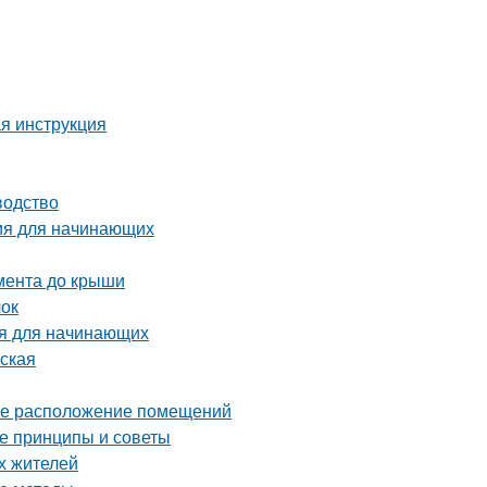
ая инструкция
водство
ия для начинающих
амента до крыши
лок
ия для начинающих
рская
ное расположение помещений
ые принципы и советы
х жителей