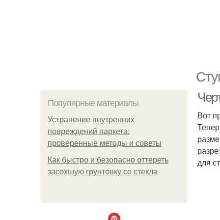
Сту
Чер
Популярные материалы
Вот п
Устранение внутренних
Тепер
повреждений паркета:
разме
проверенные методы и советы
разре
Как быстро и безопасно оттереть
для с
засохшую грунтовку со стекла