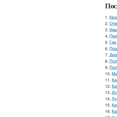
Пос
1.
Ква
2.
Отк
3.
Ими
4.
Пре
5.
Где
6.
Пра
7.
Дер
8.
Пол
9.
Пол
10.
Ма
11.
Ка
12.
Ка
13.
Ду
14.
Лу
15.
Ка
16.
Ка