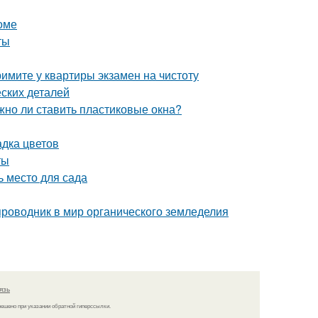
оме
ты
имите у квартиры экзамен на чистоту
ских деталей
жно ли ставить пластиковые окна?
адка цветов
ты
ь место для сада
проводник в мир органического земледелия
язь
решено при указании обратной гиперссылки.