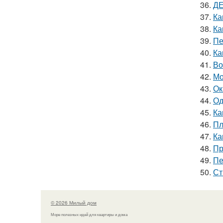
36.
ДЕ
37.
Ка
38.
Ка
39.
Пе
40.
Ка
41.
Во
42.
Мо
43.
Ок
44.
Од
45.
Ка
46.
Пл
47.
Ка
48.
Пр
49.
Пе
50.
Ст
© 2026 Милый дом
Море полезных идей для квартиры и дома