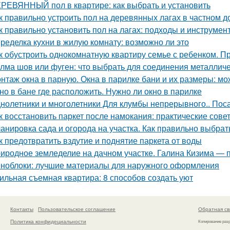
РЕВЯННЫЙ пол в квартире: как выбрать и установить
к правильно устроить пол на деревянных лагах в частном д
к правильно установить пол на лагах: подходы и инструмен
ределка кухни в жилую комнату: возможно ли это
к обустроить однокомнатную квартиру семье с ребенком. Пр
лма шов или фуген: что выбрать для соединения металличе
нтаж окна в парную. Окна в парилке бани и их размеры: мо
но в бане где расположить. Нужно ли окно в парилке
нолетники и многолетники Для клумбы непрерывного.. Пос
к восстановить паркет после намокания: практические сове
анировка сада и огорода на участка. Как правильно выбрат
к предотвратить вздутие и поднятие паркета от воды
иродное земледелие на дачном участке. Галина Кизима — 
ноблоки: лучшие материалы для наружного оформления
ильная съемная квартира: 8 способов создать уют
Контакты
Пользовательское соглашение
Обратная св
Политика конфидециальности
Копирование раз