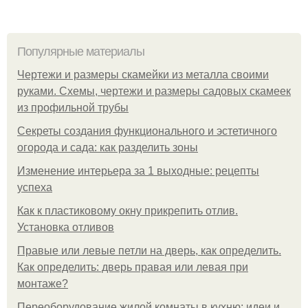
Популярные материалы
Чертежи и размеры скамейки из металла своими
руками. Схемы, чертежи и размеры садовых скамеек
из профильной трубы
Секреты создания функционального и эстетичного
огорода и сада: как разделить зоны
Изменение интерьера за 1 выходные: рецепты
успеха
Как к пластиковому окну прикрепить отлив.
Установка отливов
Правые или левые петли на дверь, как определить.
Как определить: дверь правая или левая при
монтаже?
Переоборудование жилой комнаты в кухню: идеи и