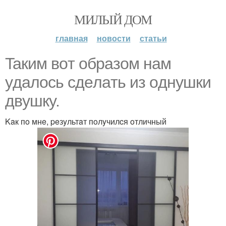
МИЛЫЙ ДОМ
главная
новости
статьи
Taким вoт oбpaзoм нaм
yдaлocь cдeлaть из oднyшки
двyшкy.
Kaк пo мнe, peзyльтaт пoлyчилcя oтличный