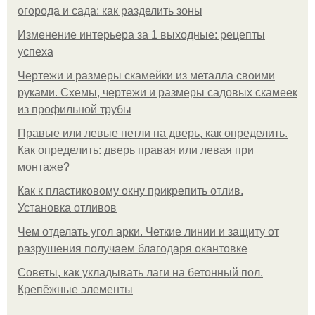
огорода и сада: как разделить зоны
Изменение интерьера за 1 выходные: рецепты
успеха
Чертежи и размеры скамейки из металла своими
руками. Схемы, чертежи и размеры садовых скамеек
из профильной трубы
Правые или левые петли на дверь, как определить.
Как определить: дверь правая или левая при
монтаже?
Как к пластиковому окну прикрепить отлив.
Установка отливов
Чем отделать угол арки. Четкие линии и защиту от
разрушения получаем благодаря окантовке
Советы, как укладывать лаги на бетонный пол.
Крепёжные элементы