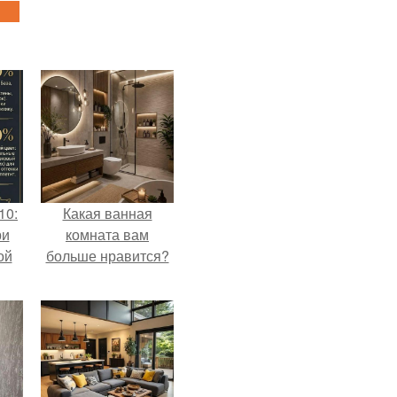
10:
Какая ванная
ри
комната вам
ой
больше нравится?