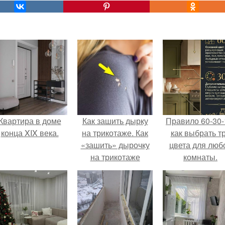
Квартира в доме
Как зашить дырку
Правило 60-30-
конца XIX века.
на трикотаже. Как
как выбрать т
«зашить» дырочку
цвета для люб
на трикотаже
комнаты.