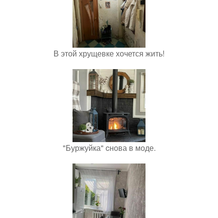
В этой хрущевке хочется жить!
"Буржуйка" cнова в моде.