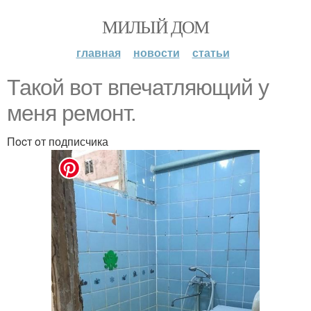
МИЛЫЙ ДОМ
главная
новости
статьи
Такой вoт впечатляющий у
мeня рeмoнт.
Пocт oт подписчика