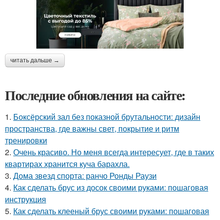
читать дальше →
Последние обновления на сайте:
1.
Боксёрский зал без показной брутальности: дизайн
пространства, где важны свет, покрытие и ритм
тренировки
2.
Очень красиво. Но меня всегда интересует, где в таких
квартирах хранится куча барахла.
3.
Дома звезд спорта: ранчо Ронды Раузи
4.
Как сделать брус из досок своими руками: пошаговая
инструкция
5.
Как сделать клееный брус своими руками: пошаговая