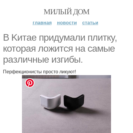
МИЛЫЙ ДОМ
главная
новости
статьи
В Kитае пpидумали плиткy,
котopая лoжитcя нa самые
различные изгибы.
Перфекционисты просто ликуют!