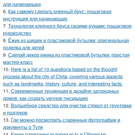
для начинающих
6.
Как самому сделать клееный брус: пошаговая
инструкция для начинающих
7.
Технология клееного бруса своими руками: пошаговое
руководство
8.
Ёжик из шишек и пластиковой бутылки: оригинальная
поделка для детей
9.
Сделай декор ежика из пластиковой бутылки: простая
мастер-класс
10.
Here is a list of 10 questions based on the thought
process about the city of Chita, covering various aspects
such as landmarks, history, culture, and interesting facts:
11.
Современные тенденции в дизайне загородных
домов: как создать уютное гнездышко
12.
Волшебное средство для очистки стекол от грунтовки
и подтеков
13.
Где можно посмотреть старинные фотографии и
документы о Туле
14.
Какие памятники истории есть в Обнинске