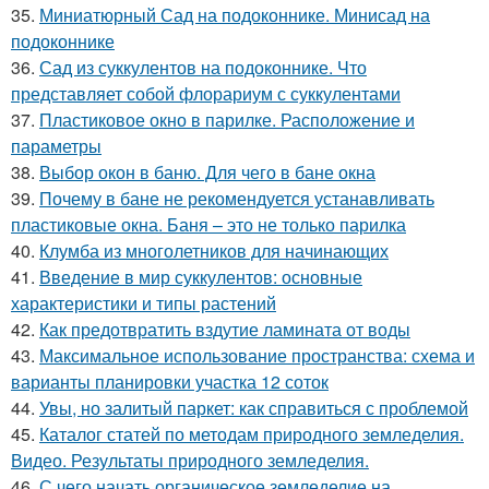
35.
Миниатюрный Сад на подоконнике. Минисад на
подоконнике
36.
Сад из суккулентов на подоконнике. Что
представляет собой флорариум с суккулентами
37.
Пластиковое окно в парилке. Расположение и
параметры
38.
Выбор окон в баню. Для чего в бане окна
39.
Почему в бане не рекомендуется устанавливать
пластиковые окна. Баня – это не только парилка
40.
Клумба из многолетников для начинающих
41.
Введение в мир суккулентов: основные
характеристики и типы растений
42.
Как предотвратить вздутие ламината от воды
43.
Максимальное использование пространства: схема и
варианты планировки участка 12 соток
44.
Увы, но залитый паркет: как справиться с проблемой
45.
Каталог статей по методам природного земледелия.
Видео. Результаты природного земледелия.
46.
С чего начать органическое земледелие на