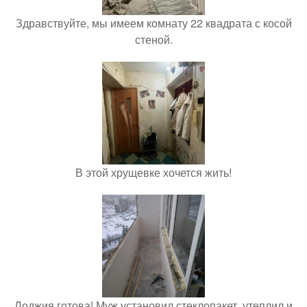
Здравствуйте, мы имеем комнату 22 квадрата с косой
стеной.
В этой хрущевке хочется жить!
Лоджия готова! Муж установил стеклопакет, утеплил и