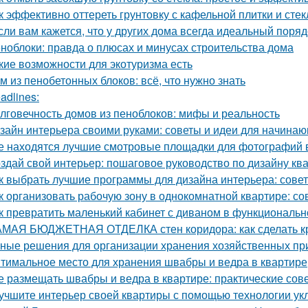
к эффективно оттереть грунтовку с кафельной плитки и сте
сли вам кажется, что у других дома всегда идеальный порядо
ноблоки: правда о плюсах и минусах строительства дома
кие возможности для экотуризма есть
м из пенобетонных блоков: всё, что нужно знать
adlines:
лговечность домов из пеноблоков: мифы и реальность
зайн интерьера своими руками: советы и идеи для начина
е находятся лучшие смотровые площадки для фотографий 
здай свой интерьер: пошаговое руководство по дизайну кв
к выбрать лучшие программы для дизайна интерьера: сове
к организовать рабочую зону в однокомнатной квартире: со
к превратить маленький кабинет с диваном в функциональн
МАЯ БЮДЖЕТНАЯ ОТДЕЛКА стен коридора: как сделать к
ные решения для организации хранения хозяйственных п
тимальное место для хранения швабры и ведра в квартире
е размещать швабры и ведра в квартире: практические сов
учшите интерьер своей квартиры с помощью технологии ук