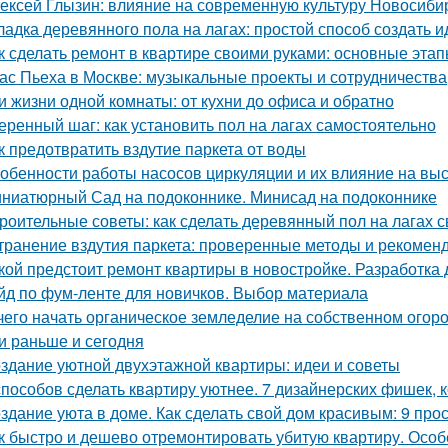
ексей Глызин: влияние на современную культуру Новосиби
ладка деревянного пола на лагах: простой способ создать 
к сделать ремонт в квартире своими руками: основные эта
ас Пьеха в Москве: музыкальные проекты и сотрудничества
и жизни одной комнаты: от кухни до офиса и обратно
еренный шаг: как установить пол на лагах самостоятельно
к предотвратить вздутие паркета от воды
обенности работы насосов циркуляции и их влияние на вы
ниатюрный Сад на подоконнике. Минисад на подоконнике
роительные советы: как сделать деревянный пол на лагах 
транение вздутия паркета: проверенные методы и рекомен
кой предстоит ремонт квартиры в новостройке. Разработка 
йд по фум-ленте для новичков. Выбор материала
чего начать органическое земледелие на собственном огоро
и раньше и сегодня
здание уютной двухэтажной квартиры: идеи и советы
способов сделать квартиру уютнее. 7 дизайнерских фишек, к
здание уюта в доме. Как сделать свой дом красивым: 9 про
к быстро и дешево отремонтировать убитую квартиру. Особ