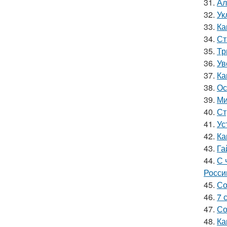
31.
Ал
32.
Ук
33.
Ка
34.
Ст
35.
Тр
36.
Ув
37.
Ка
38.
Ос
39.
Ми
40.
Ст
41.
Ус
42.
Ка
43.
Га
44.
С 
Росси
45.
Со
46.
7 
47.
Со
48.
Ка