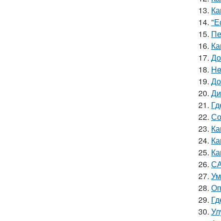
13.
Ка
14.
"Е
15.
Пе
16.
Ка
17.
До
18.
He
19.
До
20.
Ди
21.
Гд
22.
Со
23.
Ка
24.
Ка
25.
Ка
26.
СА
27.
Ум
28.
Оп
29.
Гд
30.
Ул