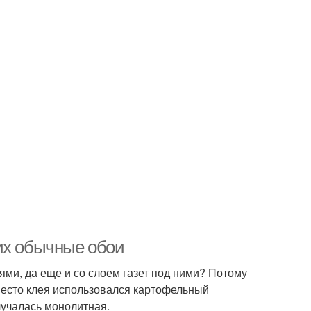
их обычные обои
ми, да еще и со слоем газет под ними? Потому
место клея использовался картофельный
лучалась монолитная.