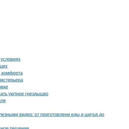
 условиях
ющих
о комфорта
экстерьера
овке
дать уютное гнездышко
иля
лезными видео: от приготовлени еды и шитья до
ивное решение