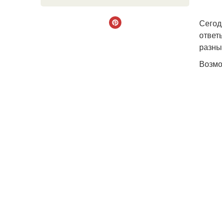
Сегод
ответ
разны
Возмо