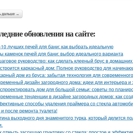
ь дальше →
ледние обновления на сайте:
-10 лучших печей для бани: как выбрать идеальную
ы каменок печей для бани: выбор идеального варианта
аговое руководство: как сделать клееный брус в домашних
 строится каркасный дом: Полное руководство для начина
арный дом из бруса: забытая технология для современног
ременный дизайн загородного дома: идеи для интерьера и 
 спроектировать дом для большой семьи: советы по планир
ременные тенденции в дизайне загородных домов: как соз
ективные способы удаления праймера со стекла автомоб
 и после ремонта туалета!
тина выходного дня знаменитого турка, который делится по
и.
к отмыть засохшую грунтовку со стекла: простое и эффект