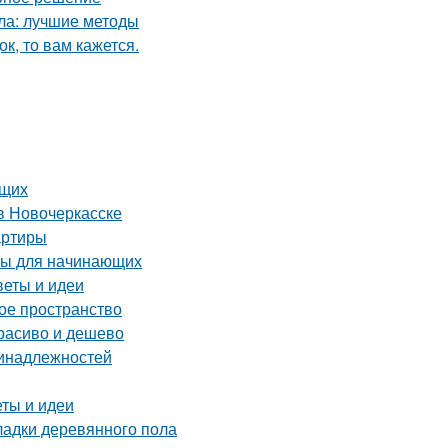
кла: лучшие методы
к, то вам кажется.
ющих
в Новочеркасске
артиры
ты для начинающих
веты и идеи
ое пространство
расиво и дешево
ринадлежностей
еты и идеи
ладки деревянного пола