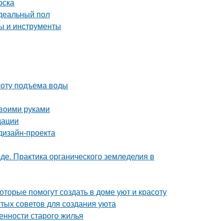
рска
идеальный пол
пы и инструменты
соту подъема воды
своими руками
дации
дизайн-проекта
де. Практика органического земледелия в
оторые помогут создать в доме уют и красоту
стых советов для создания уюта
енности старого жилья