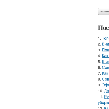
читат
Пос
1.
Топ
2.
Вид
3.
Пош
4.
Как
5.
Шик
6.
Сов
7.
Как
8.
Сов
9.
Эфф
10.
До
11.
Ру
уборк
12.
Ка