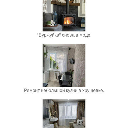
"Буржуйка" cнова в моде.
Ремонт небольшой кузни в хрущевке.