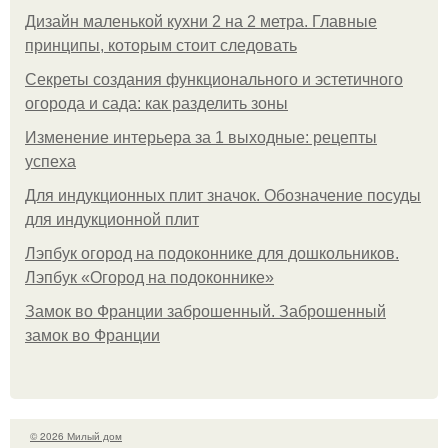
Дизайн маленькой кухни 2 на 2 метра. Главные
принципы, которым стоит следовать
Секреты создания функционального и эстетичного
огорода и сада: как разделить зоны
Изменение интерьера за 1 выходные: рецепты
успеха
Для индукционных плит значок. Обозначение посуды
для индукционной плит
Лэпбук огород на подоконнике для дошкольников.
Лэпбук «Огород на подоконнике»
Замок во Франции заброшенный. Заброшенный
замок во Франции
© 2026 Милый дом