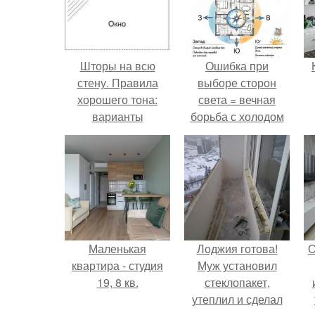
Шторы на всю
Ошибка при
стену. Правила
выборе сторон
хорошего тона:
света = вечная
варианты
борьба с холодом
оформления окон
или светом.
длинными шторами
Маленькая
Лоджия готова!
О
квартира - студия
Муж установил
19, 8 кв.
стеклопакет,
утеплил и сделал