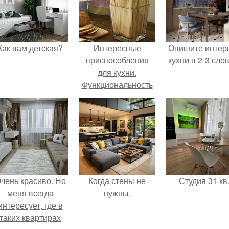
Как вам детская?
Интересные
Опишите интер
приспособления
кухни в 2-3 слов
для кухни.
Функциональность
– залог успеха
чень красиво. Но
Когда стены не
Студия 31 кв
меня всегда
нужны.
интересует, где в
таких квартирах