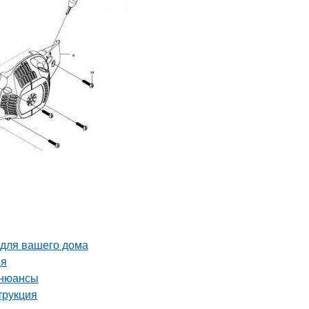
 для вашего дома
ия
 нюансы
трукция