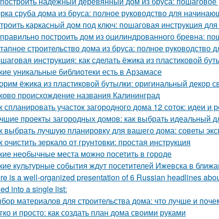
 построить надежный деревянный дом из бруса: пошаговое
рка сруба дома из бруса: полное руководство для начинаю
троить каркасный дом под ключ: пошаговая инструкция дл
 правильно построить дом из оцилиндрованного бревна: по
тапное строительство дома из бруса: полное руководство 
шаговая инструкция: как сделать ёжика из пластиковой бу
кие уникальные библиотеки есть в Арзамасе
орим ёжика из пластиковой бутылки: оригинальный декор с
ково происхождение названия Калининград
к спланировать участок загородного дома 12 соток: идеи и
чшие проекты загородных домов: как выбрать идеальный д
к выбрать лучшую планировку для вашего дома: советы экс
к очистить зеркало от грунтовки: простая инструкция
кие необычные места можно посетить в городе
кие культурные события ждут посетителей Ижевска в ближ
re is a well-organized presentation of 6 Russian headlines abou
d into a single list:
бор материалов для строительства дома: что лучше и поче
гко и просто: как создать план дома своими руками