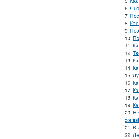
5.
Как
6.
Сбо
7.
Пос
8.
Как
9.
Поэ
10.
По
11.
Ка
12.
Тв
13.
Ка
14.
Ка
15.
Лу
16.
Ка
17.
Ка
18.
Ка
19.
Ка
20.
He
compile
21.
Вы
22.
Ле