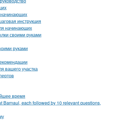
 руководство
щих
я начинающих
шаговая инструкция
для начинающих
тылки своими руками
воими руками
 рекомендации
ля вашего участка
пертов
айшее время
t Barnaul, each followed by 10 relevant questions,
му