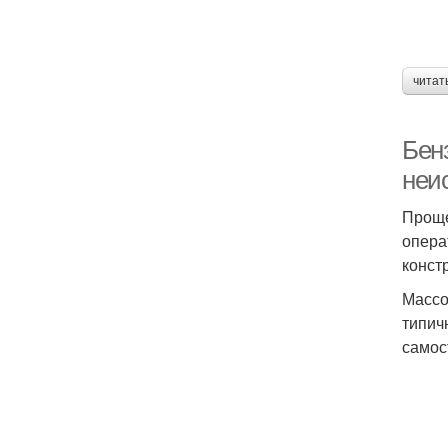
читат
Бен
неи
Проще
опера
конст
Массо
типич
самос