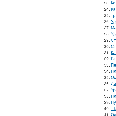
23.
Ка
24.
Ка
25.
Тр
26.
Уд
27.
Ма
28.
Уд
29.
Ст
30.
Ст
31.
Ка
32.
Ре
33.
Пе
34.
Пл
35.
Ос
36.
Ди
37.
Ур
38.
Пл
39.
Ну
40.
11
41.
Од