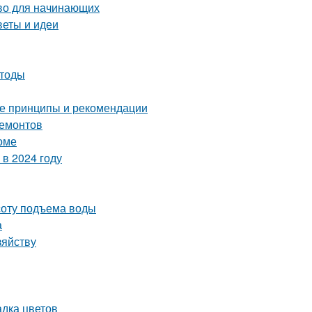
тво для начинающих
веты и идеи
етоды
ные принципы и рекомендации
ремонтов
оме
в 2024 году
соту подъема воды
а
зяйству
адка цветов