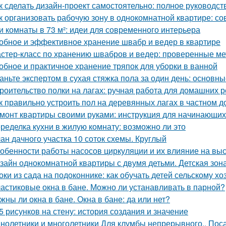
к сделать дизайн-проект самостоятельно: полное руководс
к организовать рабочую зону в однокомнатной квартире: со
и комнаты в 73 м²: идеи для современного интерьера
обное и эффективное хранение швабр и ведер в квартире
стер-класс по хранению швабров и ведер: проверенные м
обное и практичное хранение тряпок для уборки в ванной
аньте экспертом в сухая стяжка пола за один день: основ
роительство полки на лагах: ручная работа для домашних 
к правильно устроить пол на деревянных лагах в частном д
монт квартиры своими руками: инструкция для начинающих 
ределка кухни в жилую комнату: возможно ли это
ан дачного участка 10 соток схемы. Круглый
обенности работы насосов циркуляции и их влияние на вы
зайн однокомнатной квартиры с двумя детьми. Детская зон
оки из сада на подоконнике: как обучать детей сельскому хо
астиковые окна в бане. Можно ли устанавливать в парной?
жны ли окна в бане. Окна в бане: да или нет?
5 рисунков на стену: история создания и значение
нолетники и многолетники Для клумбы непрерывного.. Пос