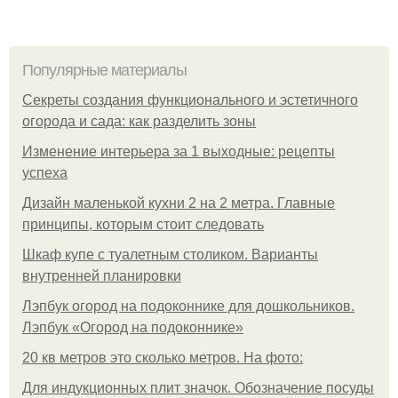
Популярные материалы
Секреты создания функционального и эстетичного
огорода и сада: как разделить зоны
Изменение интерьера за 1 выходные: рецепты
успеха
Дизайн маленькой кухни 2 на 2 метра. Главные
принципы, которым стоит следовать
Шкаф купе с туалетным столиком. Варианты
внутренней планировки
Лэпбук огород на подоконнике для дошкольников.
Лэпбук «Огород на подоконнике»
20 кв метров это сколько метров. На фото:
Для индукционных плит значок. Обозначение посуды