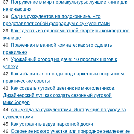
37.
Погружение в мир пермакультуры: лучшие книги для
начинающих
38.
Сад из суккулентов на подоконнике. Что
представляет собой флорариум с суккулентами
39.
Как сделать из однокомнатной квартиры комфортное
жилище
40.
Прачечная в ванной комнате: как это сделать
правильно
41.
Урожайный огород на даче: 10 простых шагов к
успеху
42.
Как избавиться от воды под паркетным покрытием:
практические советы
43.
Как создать луговой цветник из многолетников.
Дизайнерский луг: как создать сезонный луговой
миксбордер
44.
Азы ухода за суккулентами. Инструкция по уходу за
суккулентами
45.
Как устранить вздув паркетной доски
46.
Освоение нового участка или природное земледелие