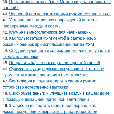
39.
Пластиковые окна в бане. Можно ли устанавливать в
парной?
40.
Черновой пол на лагах своими руками. Установка лаг
41.
Устранение внутренних повреждений паркета:
проверенные методы и советы
42.
Клумба из многолетников для начинающих
43.
Как пользоваться ФУМ лентой в сантехнике. 5
роковых ошибок при использовании ленты ФУМ
44.
Создание удобного и эффективного дачного участка:
схемы планировки
45.
Поправить паркет после утечки: простой способ
46.
Суккуленты уход в домашних условиях. Что такое
суккуленты и какие растения к ним относятся
47.
Вентиляция в подвале гаража своими руками.
Устройство естественной вытяжки
48.
Сэкономьте деньги и улучшите воздух в вашем доме
с помощью домашней приточной вентиляции
49.
3 Способа вырастить гранатовое дерево. Как
домашних условиях вырастить гранат из косточки