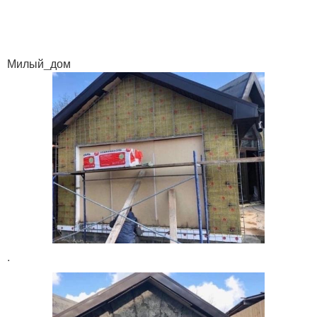
Милый_дом
.