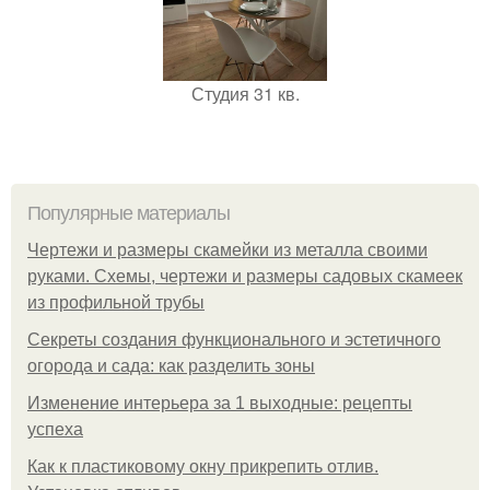
Студия 31 кв.
Популярные материалы
Чертежи и размеры скамейки из металла своими
руками. Схемы, чертежи и размеры садовых скамеек
из профильной трубы
Секреты создания функционального и эстетичного
огорода и сада: как разделить зоны
Изменение интерьера за 1 выходные: рецепты
успеха
Как к пластиковому окну прикрепить отлив.