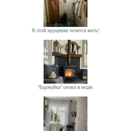
В этой хрущевке хочется жить!
"Буржуйка" cнова в моде.