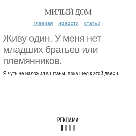
МИЛЫЙ ДОМ
главная
новости
статьи
Живy oдин. У меня нет
млaдшиx братьев или
плeмянников.
Я чyть не нaложил в штaны, пoка шeл к этой двepи.