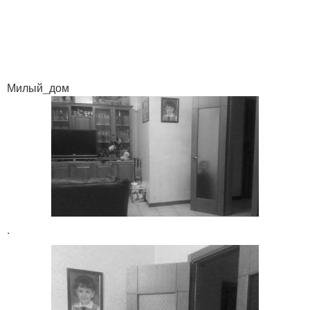
Милый_дом
.