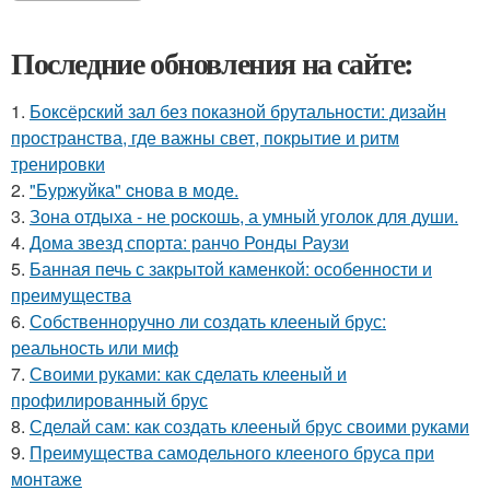
Последние обновления на сайте:
1.
Боксёрский зал без показной брутальности: дизайн
пространства, где важны свет, покрытие и ритм
тренировки
2.
"Буржуйка" cнова в моде.
3.
Зона отдыха - не роcкошь, а умный уголок для души.
4.
Дома звезд спорта: ранчо Ронды Раузи
5.
Банная печь с закрытой каменкой: особенности и
преимущества
6.
Собственноручно ли создать клееный брус:
реальность или миф
7.
Своими руками: как сделать клееный и
профилированный брус
8.
Сделай сам: как создать клееный брус своими руками
9.
Преимущества самодельного клееного бруса при
монтаже