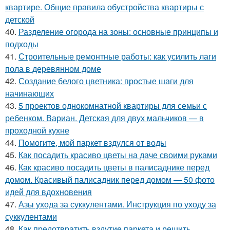
квартире. Общие правила обустройства квартиры с
детской
40.
Разделение огорода на зоны: основные принципы и
подходы
41.
Строительные ремонтные работы: как усилить лаги
пола в деревянном доме
42.
Создание белого цветника: простые шаги для
начинающих
43.
5 проектов однокомнатной квартиры для семьи с
ребенком. Вариан. Детская для двух мальчиков — в
проходной кухне
44.
Помогите, мой паркет вздулся от воды
45.
Как посадить красиво цветы на даче своими руками
46.
Как красиво посадить цветы в палисаднике перед
домом. Красивый палисадник перед домом — 50 фото
идей для вдохновения
47.
Азы ухода за суккулентами. Инструкция по уходу за
суккулентами
48.
Как предотвратить вздутие паркета и решить