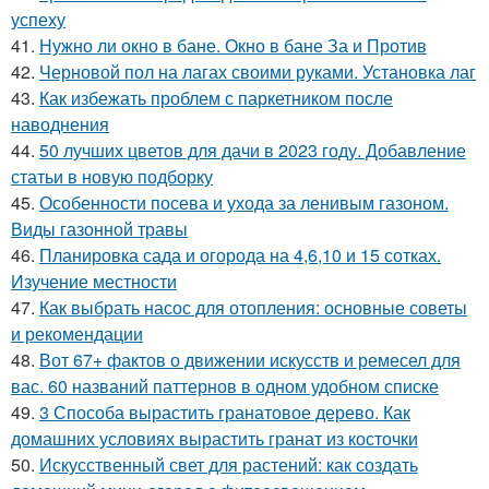
успеху
41.
Нужно ли окно в бане. Окно в бане За и Против
42.
Черновой пол на лагах своими руками. Установка лаг
43.
Как избежать проблем с паркетником после
наводнения
44.
50 лучших цветов для дачи в 2023 году. Добавление
статьи в новую подборку
45.
Особенности посева и ухода за ленивым газоном.
Виды газонной травы
46.
Планировка сада и огорода на 4,6,10 и 15 сотках.
Изучение местности
47.
Как выбрать насос для отопления: основные советы
и рекомендации
48.
Вот 67+ фактов о движении искусств и ремесел для
вас. 60 названий паттернов в одном удобном списке
49.
3 Способа вырастить гранатовое дерево. Как
домашних условиях вырастить гранат из косточки
50.
Искусственный свет для растений: как создать